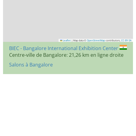
Leaflet
|
Map data ©
OpenStreetMap
contributors,
CC-BY-SA
BIEC - Bangalore International Exhibition Center
Centre-ville de Bangalore: 21,26 km en ligne droite
Salons à Bangalore