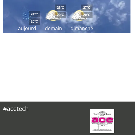
28°C
27°C
24°C
20°C
20°C
20°C
aujourd
demain
dimanche
´hui
#acetech