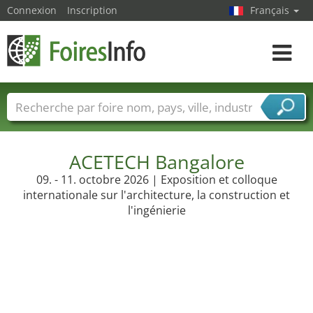
Connexion
Inscription
Français
Toggle
navigat
Foire noms
Pays
Villes
Secteurs de foire
Secteurs du fournisseur de services
ACETECH Bangalore
09. - 11. octobre 2026 | Exposition et colloque
internationale sur l'architecture, la construction et
l'ingénierie