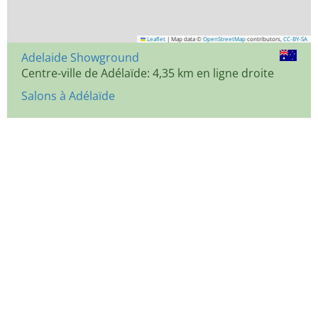
Leaflet
|
Map data ©
OpenStreetMap
contributors,
CC-BY-SA
Adelaide Showground
Centre-ville de Adélaïde: 4,35 km en ligne droite
Salons à Adélaïde