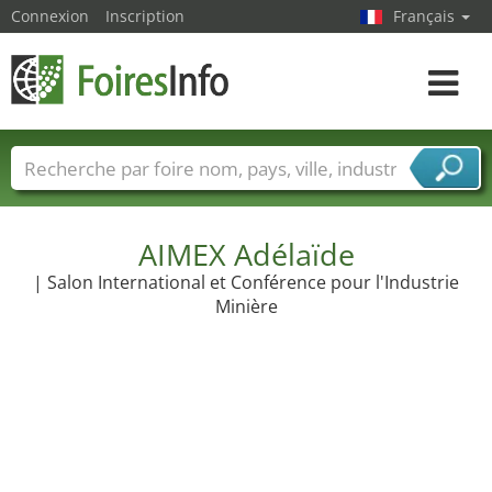
Connexion
Inscription
Français
Toggle
navigat
Foire noms
Pays
Villes
Secteurs de foire
Secteurs du fournisseur de services
AIMEX Adélaïde
| Salon International et Conférence pour l'Industrie
Minière