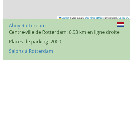
Leaflet
|
Map data ©
OpenStreetMap
contributors,
CC-BY-SA
Ahoy Rotterdam
Centre-ville de Rotterdam: 6,93 km en ligne droite
Places de parking: 2000
Salons à Rotterdam