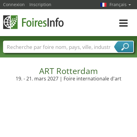
Connexion
Inscription
Français
Toggle
navigat
Foire noms
Pays
Villes
Secteurs de foire
Secteurs du fournisseur de services
ART Rotterdam
19. - 21. mars 2027 | Foire internationale d'art