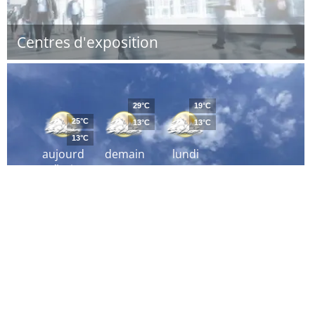
Centres d'exposition
29°C
19°C
25°C
13°C
13°C
13°C
aujourd
demain
lundi
´hui