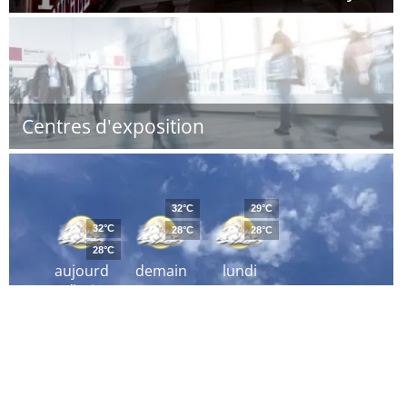
Centres d'exposition
32°C
29°C
32°C
28°C
28°C
28°C
aujourd
demain
lundi
´hui