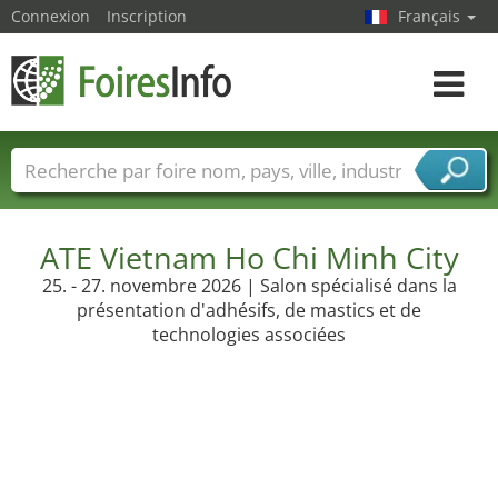
Connexion
Inscription
Français
Toggle
navigat
Foire noms
Pays
Villes
Secteurs de foire
Secteurs du fournisseur de services
ATE Vietnam Ho Chi Minh City
25. - 27. novembre 2026 | Salon spécialisé dans la
présentation d'adhésifs, de mastics et de
technologies associées