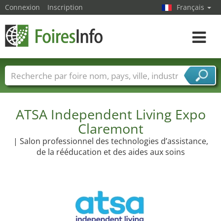
Connexion
Inscription
Français
Toggle
navigat
Foire noms
Pays
Villes
Secteurs de foire
Secteurs du fournisseur de services
ATSA Independent Living Expo
Claremont
| Salon professionnel des technologies d’assistance,
de la rééducation et des aides aux soins