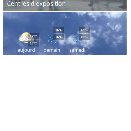
Centres d'exposition
16°C
13°C
17°C
16°C
16°C
16°C
aujourd
demain
samedi
´hui