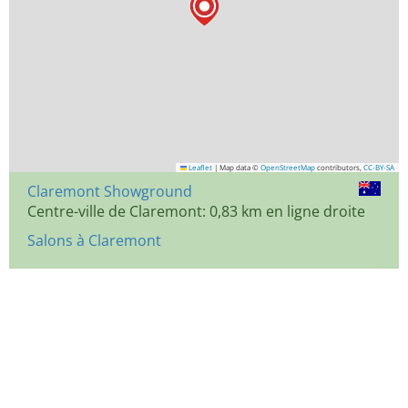
Leaflet
|
Map data ©
OpenStreetMap
contributors,
CC-BY-SA
Claremont Showground
Centre-ville de Claremont: 0,83 km en ligne droite
Salons à Claremont