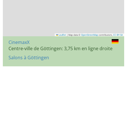
Leaflet
|
Map data ©
OpenStreetMap
contributors,
CC-BY-SA
CinemaxX
Centre-ville de Göttingen: 3,75 km en ligne droite
Salons à Göttingen