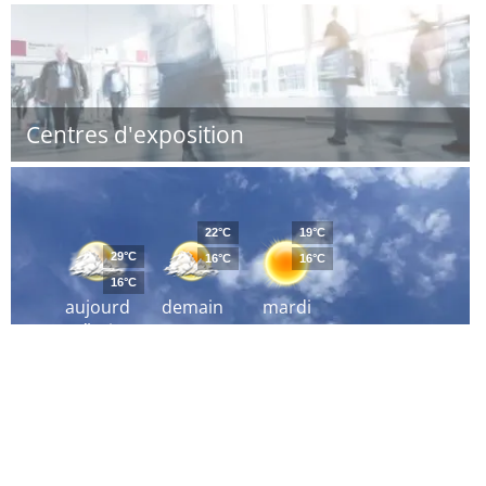
Centres d'exposition
22°C
19°C
29°C
16°C
16°C
16°C
aujourd
demain
mardi
´hui