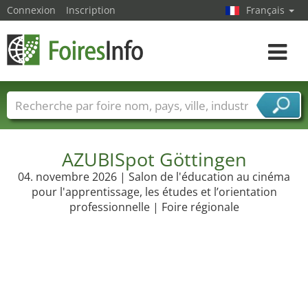
Connexion
Inscription
Français
Toggle
navigat
Foire noms
Pays
Villes
Secteurs de foire
Secteurs du fournisseur de services
AZUBISpot Göttingen
04. novembre 2026 | Salon de l'éducation au cinéma
pour l'apprentissage, les études et l’orientation
professionnelle | Foire régionale