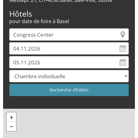
Messepl. 21, CH-4058 Basel, Bâle-Ville, Suisse
Hôtels
pour date de foire à Basel
+
−