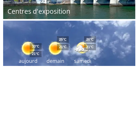
Centres d'exposition
25°C
26°C
33°C
21°C
21°C
21°C
aujourd
demain
samedi
´hui