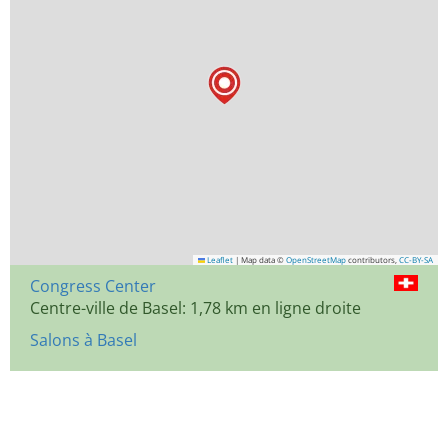
Leaflet
|
Map data ©
OpenStreetMap
contributors,
CC-BY-SA
Congress Center
Centre-ville de Basel: 1,78 km en ligne droite
Salons à Basel