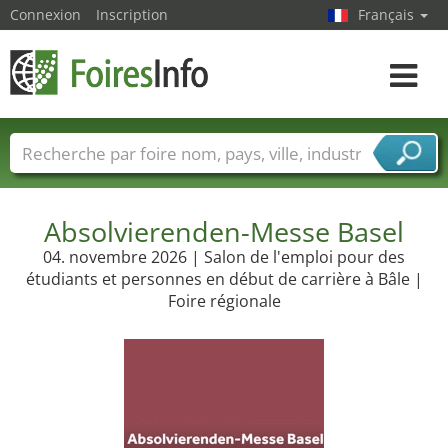
Connexion
Inscription
Français
Toggle
navigat
Foire noms
Pays
Villes
Secteurs de foire
Secteurs du fournisseur de services
Absolvierenden-Messe Basel
04. novembre 2026 | Salon de l'emploi pour des
étudiants et personnes en début de carrière à Bâle |
Foire régionale