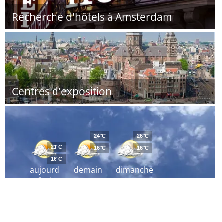
Recherche d'hôtels à Amsterdam
Centres d'exposition
24°C
26°C
21°C
16°C
16°C
16°C
aujourd
demain
dimanche
´hui