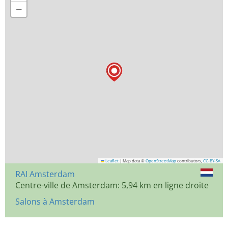
−
Leaflet
|
Map data ©
OpenStreetMap
contributors,
CC-BY-SA
RAI Amsterdam
Centre-ville de Amsterdam: 5,94 km en ligne droite
Salons à Amsterdam