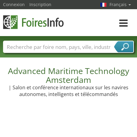
Connexion
Inscription
Français
Toggle
navigat
Foire noms
Pays
Villes
Secteurs de foire
Secteurs du fournisseur de services
Advanced Maritime Technology
Amsterdam
| Salon et conférence internationaux sur les navires
autonomes, intelligents et télécommandés