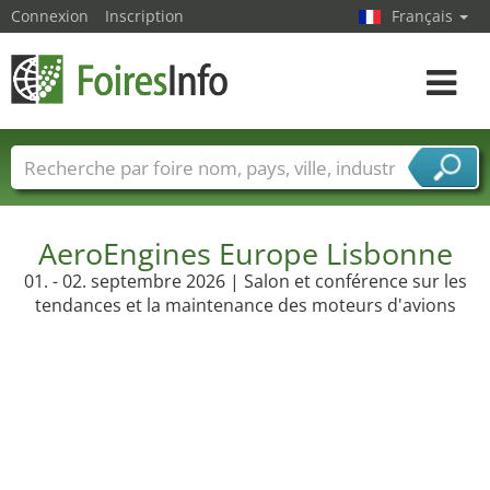
Connexion
Inscription
Français
Toggle
navigat
Foire noms
Pays
Villes
Secteurs de foire
Secteurs du fournisseur de services
AeroEngines Europe Lisbonne
01. - 02. septembre 2026 | Salon et conférence sur les
tendances et la maintenance des moteurs d'avions