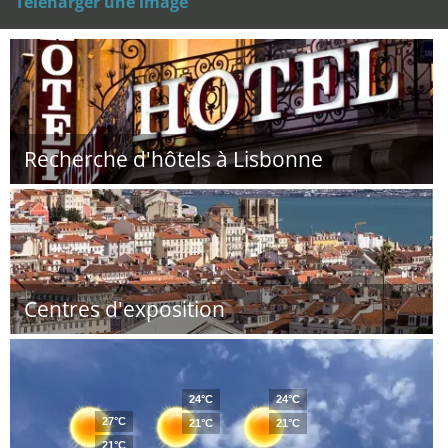
Téléharger une image
Recherche d'hôtels à Lisbonne
Centres d'exposition
24°C
24°C
27°C
21°C
21°C
21°C