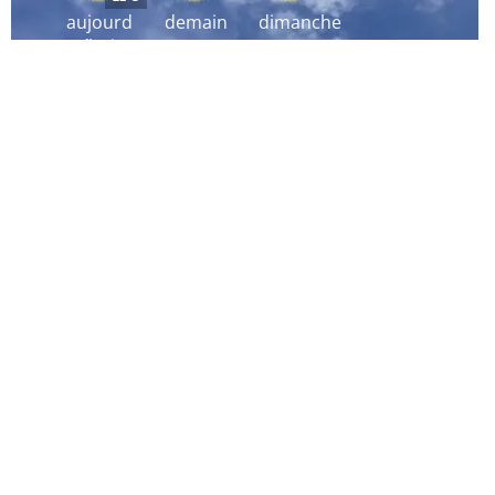
aujourd
demain
dimanche
´hui