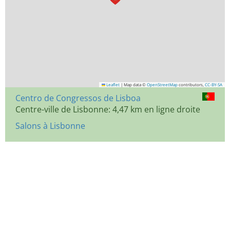
Leaflet
|
Map data ©
OpenStreetMap
contributors,
CC-BY-SA
Centro de Congressos de Lisboa
Centre-ville de Lisbonne: 4,47 km en ligne droite
Salons à Lisbonne