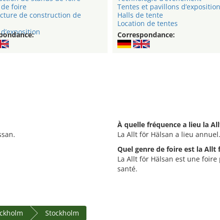
de foire
Tentes et pavillons d’expositio
cture de construction de
Halls de tente
Location de tentes
d’exposition
pondance:
Correspondance:
À quelle fréquence a lieu la All
ssan.
La Allt för Hälsan a lieu annuel
Quel genre de foire est la Allt 
La Allt för Hälsan est une foire
santé.
ockholm
Stockholm