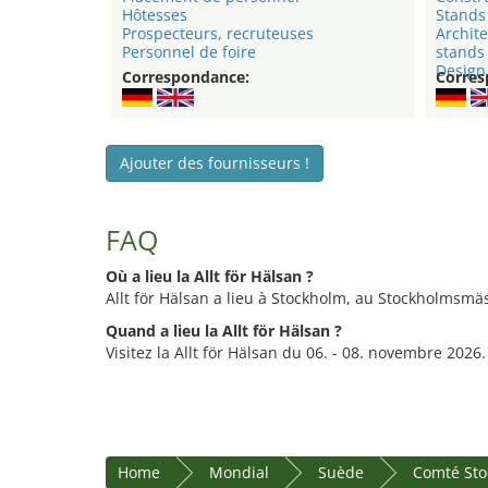
Hôtesses
Stands 
Prospecteurs, recruteuses
Archite
Personnel de foire
stands
Design 
Correspondance:
Corres
Ajouter des fournisseurs !
FAQ
Où a lieu la Allt för Hälsan ?
Allt för Hälsan a lieu à Stockholm, au Stockholmsmä
Quand a lieu la Allt för Hälsan ?
Visitez la Allt för Hälsan du 06. - 08. novembre 2026.
Home
Mondial
Suède
Comté St