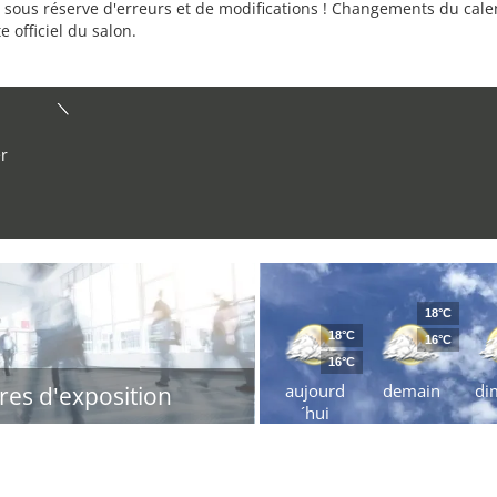
sous réserve d'erreurs et de modifications ! Changements du calend
e officiel du salon.
er
18°C
18°C
16°C
16°C
aujourd
demain
di
res d'exposition
´hui