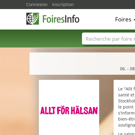
Connexion
Inscription
Foires
Foire noms
Pays
06. - 0
Le "Allt
santé e
Stockho
le point
s'inform
bien-êtr
souligna
Le salon