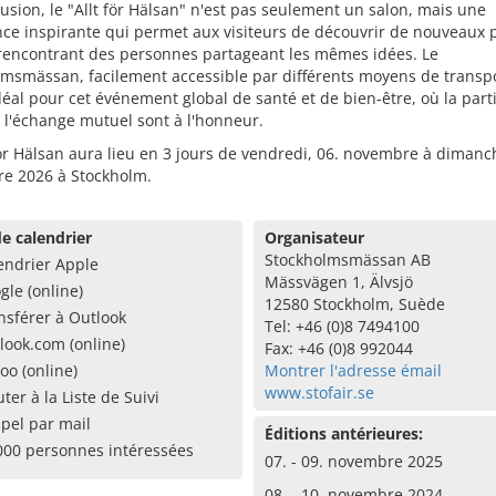
usion, le "Allt för Hälsan" n'est pas seulement un salon, mais une
ce inspirante qui permet aux visiteurs de découvrir de nouveaux 
 rencontrant des personnes partageant les mêmes idées. Le
msmässan, facilement accessible par différents moyens de transpor
idéal pour cet événement global de santé et de bien-être, où la part
t l'échange mutuel sont à l'honneur.
för Hälsan aura lieu en 3 jours de vendredi, 06. novembre à dimanc
e 2026 à Stockholm.
e calendrier
Organisateur
Stockholmsmässan AB
endrier Apple
Mässvägen 1, Älvsjö
gle (online)
12580 Stockholm, Suède
nsférer à Outlook
Tel: +46 (0)8 7494100
look.com (online)
Fax: +46 (0)8 992044
oo (online)
Montrer l'adresse émail
www.stofair.se
uter à la Liste de Suivi
pel par mail
Éditions antérieures:
000 personnes intéressées
07. - 09. novembre 2025
08. - 10. novembre 2024