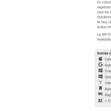
En concl
expérien
tout en
Stockhol
le lieu 
active e
La Allt 
novembr
Entrée d
Cal
Goo
Tra
Out
Yah
Ajo
Rap
< 1