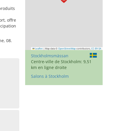
produits
t, offre
icipation
he, 08.
Leaflet
|
Map data ©
OpenStreetMap
contributors,
CC-BY-SA
Stockholmsmässan
Centre-ville de Stockholm: 9,51
km en ligne droite
Salons à Stockholm