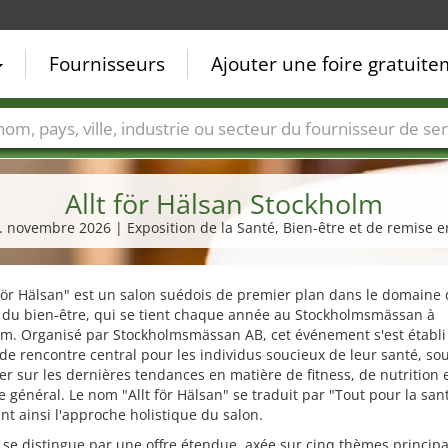
Fournisseurs
Ajouter une foire gratuit
Villes
Secteurs de foire
Secteurs du fournisseur de ser
Allt för Hälsan Stockholm
8. novembre 2026 | Exposition de la Santé, Bien-être et de remise 
 för Hälsan" est un salon suédois de premier plan dans le domaine 
t du bien-être, qui se tient chaque année au Stockholmsmässan à
lm. Organisé par Stockholmsmässan AB, cet événement s'est étab
 de rencontre central pour les individus soucieux de leur santé, so
er sur les dernières tendances en matière de fitness, de nutrition 
e général. Le nom "Allt för Hälsan" se traduit par "Tout pour la san
nt ainsi l'approche holistique du salon.
 se distingue par une offre étendue, axée sur cinq thèmes principa