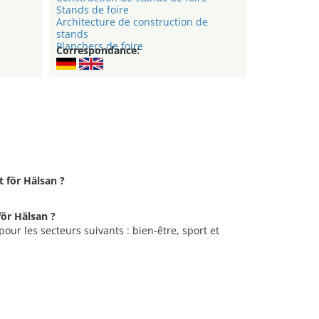
n
Stands de foire
Architecture de construction de
stands
Planchers de foire
Correspondance:
t för Hälsan ?
.
för Hälsan ?
 pour les secteurs suivants : bien-être, sport et