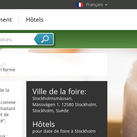
Français
ement
Hôtels
vices
en forme
Ville de la foire:
de la
Stockholmsmässan,
li comme
Mässvägen 1, 12580 Stockholm,
uhaitant
Stockholm, Suède
et de
té",
Hôtels
pour date de foire à Stockholm
ux :