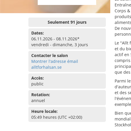
Entraîne
Corps & 
produits
Seulement 91 jours
aliments
De nouve
Dates:
personn
06.11.2026 - 08.11.2026*
Le "Allt
vendredi - dimanche, 3 jours
et du bi
actif en
Contacter le salon
compris 
Montrer l'adresse émail
principa
alltforhalsan.se
que des 
Accès:
Parmi le
public
d'auteur
et des s
Rotation:
l'événem
annuel
exemple 
Heure locale:
Bien que
05:49 heures (UTC +02:00)
mondiale
Stockhol