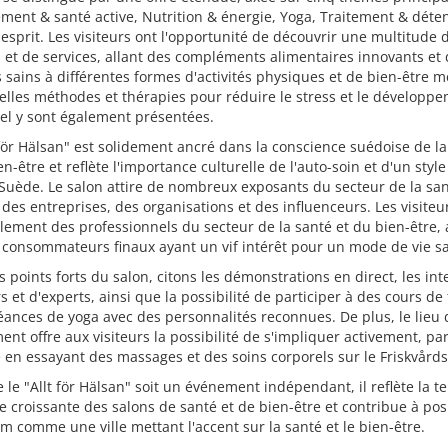
ment & santé active, Nutrition & énergie, Yoga, Traitement & déten
esprit. Les visiteurs ont l'opportunité de découvrir une multitude 
 et de services, allant des compléments alimentaires innovants et
 sains à différentes formes d'activités physiques et de bien-être m
lles méthodes et thérapies pour réduire le stress et le développ
el y sont également présentées.
 för Hälsan" est solidement ancré dans la conscience suédoise de la
en-être et reflète l'importance culturelle de l'auto-soin et d'un style
 Suède. Le salon attire de nombreux exposants du secteur de la san
des entreprises, des organisations et des influenceurs. Les visiteu
lement des professionnels du secteur de la santé et du bien-être, 
consommateurs finaux ayant un vif intérêt pour un mode de vie sa
s points forts du salon, citons les démonstrations en direct, les in
s et d'experts, ainsi que la possibilité de participer à des cours de 
éances de yoga avec des personnalités reconnues. De plus, le lieu 
ent offre aux visiteurs la possibilité de s'impliquer activement, pa
en essayant des massages et des soins corporels sur le Friskvårds
 le "Allt för Hälsan" soit un événement indépendant, il reflète la 
 croissante des salons de santé et de bien-être et contribue à pos
m comme une ville mettant l'accent sur la santé et le bien-être.