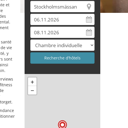
te et
de
 des
ental.
ement
 santé
 de vie
té, y
rs sont
ainsi
in.
terviews
+
fitness
−
de
r
torget.
tendance
itionner