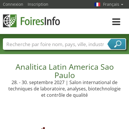
Connexion
Inscription
Français
Toggle
navigat
Foire noms
Pays
Villes
Secteurs de foire
Secteurs du fournisseur de services
Analitica Latin America Sao
Paulo
28. - 30. septembre 2027 | Salon international de
techniques de laboratoire, analyses, biotechnologie
et contrôle de qualité