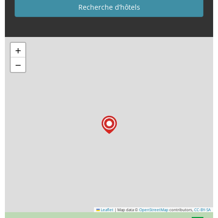
+
−
Leaflet
|
Map data ©
OpenStreetMap
contributors,
CC-BY-SA