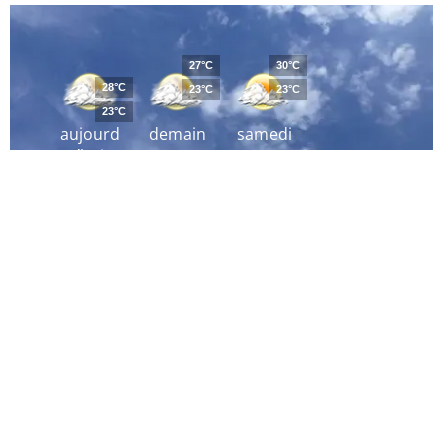
27°C
30°C
28°C
23°C
23°C
23°C
aujourd
demain
samedi
´hui