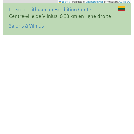
Leaflet
|
Map data ©
OpenStreetMap
contributors,
CC-BY-SA
Litexpo - Lithuanian Exhibition Center
Centre-ville de Vilnius: 6,38 km en ligne droite
Salons à Vilnius