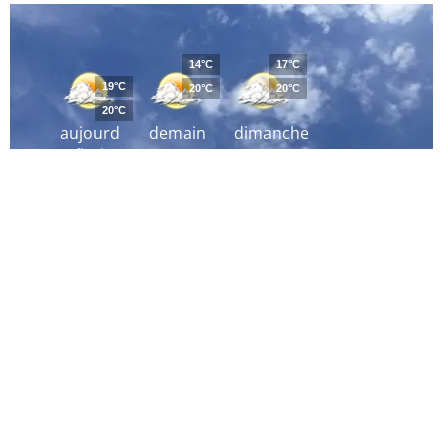
14°C
17°C
19°C
20°C
20°C
20°C
aujourd
demain
dimanche
´hui