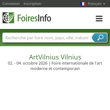
Connexion
Inscription
Français
Toggle
navigat
Foire noms
Pays
Villes
Secteurs de foire
Secteurs du fournisseur de services
ArtVilnius Vilnius
02. - 04. octobre 2026 | Foire internationale de l'art
moderne et contemporain