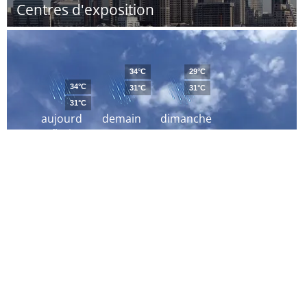
Centres d'exposition
34°C
29°C
34°C
31°C
31°C
31°C
aujourd
demain
dimanche
´hui