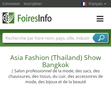
Connexion
Inscription
Français
Toggle
navigat
Foire noms
Pays
Villes
Secteurs de foire
Secteurs du fournisseur de services
Asia Fashion (Thailand) Show
Bangkok
| Salon professionnel de la mode, des sacs, des
chaussures, des tissus, du cuir, des accessoires de
mode, des bijoux et de la beauté