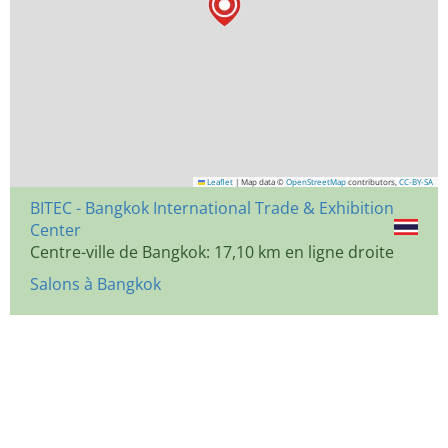
Leaflet
|
Map data ©
OpenStreetMap
contributors,
CC-BY-SA
BITEC - Bangkok International Trade & Exhibition
Center
Centre-ville de Bangkok: 17,10 km en ligne droite
Salons à Bangkok