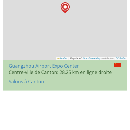
Leaflet
|
Map data ©
OpenStreetMap
contributors,
CC-BY-SA
Guangzhou Airport Expo Center
Centre-ville de Canton: 28,25 km en ligne droite
Salons à Canton