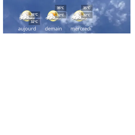
35°C
35°C
35°C
32°C
32°C
32°C
aujourd
demain
mercredi
´hui