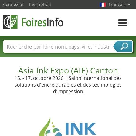
Connexion
Inscription
Français
Toggle
navigat
Foire noms
Pays
Villes
Secteurs de foire
Secteurs du fournisseur de services
Asia Ink Expo (AIE) Canton
15. - 17. octobre 2026 | Salon international des
solutions d'encre durables et des technologies
d'impression