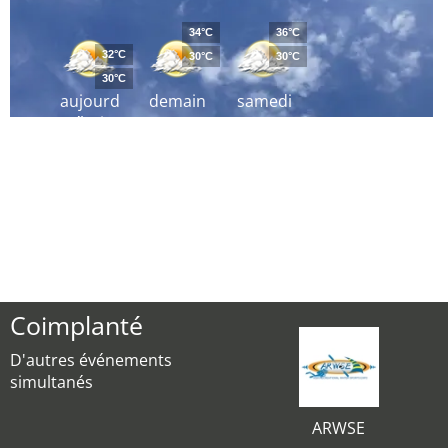
34°C
36°C
32°C
30°C
30°C
30°C
aujourd
demain
samedi
´hui
Coimplanté
D'autres événements
simultanés
ARWSE