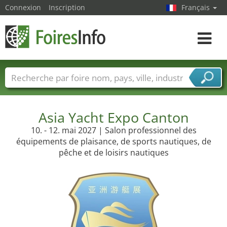
Connexion
Inscription
Français
Toggle
navigat
Foire noms
Pays
Villes
Secteurs de foire
Secteurs du fournisseur de services
Asia Yacht Expo Canton
10. - 12. mai 2027 | Salon professionnel des
équipements de plaisance, de sports nautiques, de
pêche et de loisirs nautiques