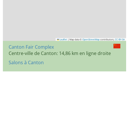
Leaflet
|
Map data ©
OpenStreetMap
contributors,
CC-BY-SA
Canton Fair Complex
Centre-ville de Canton: 14,86 km en ligne droite
Salons à Canton