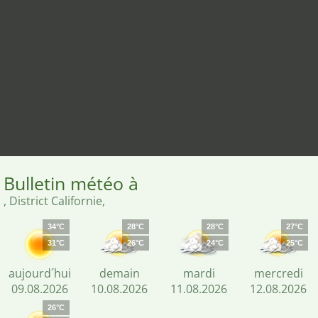
Bulletin météo à
, District Californie,
34°C
28°C
28°C
27°C
31°C
26°C
24°C
25°C
aujourd´hui
demain
mardi
mercredi
09.08.2026
10.08.2026
11.08.2026
12.08.2026
26°C