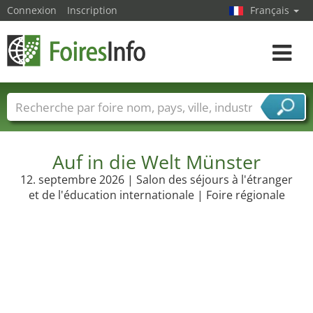
Connexion
Inscription
Français
Toggle
navigat
Foire noms
Pays
Villes
Secteurs de foire
Secteurs du fournisseur de services
Auf in die Welt Münster
12. septembre 2026 | Salon des séjours à l'étranger
et de l'éducation internationale | Foire régionale