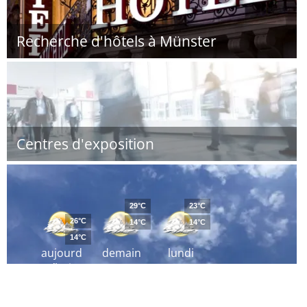
Recherche d'hôtels à Münster
Centres d'exposition
29°C
23°C
26°C
14°C
14°C
14°C
aujourd
demain
lundi
´hui