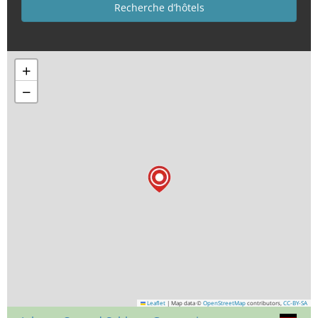
+
−
Leaflet
|
Map data ©
OpenStreetMap
contributors,
CC-BY-SA