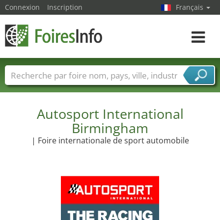
Connexion
Inscription
Français
Toggle
navigat
Foire noms
Pays
Villes
Secteurs de foire
Secteurs du fournisseur de services
Autosport International
Birmingham
| Foire internationale de sport automobile