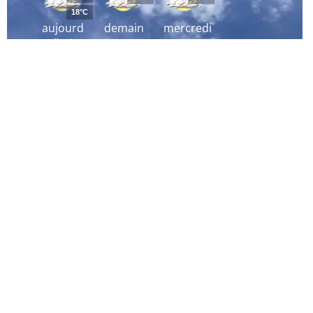
18°C
aujourd
demain
mercredi
´hui