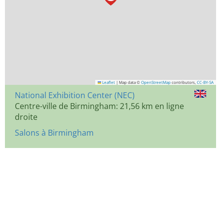
Leaflet
|
Map data ©
OpenStreetMap
contributors,
CC-BY-SA
National Exhibition Center (NEC)
Centre-ville de Birmingham: 21,56 km en ligne
droite
Salons à Birmingham