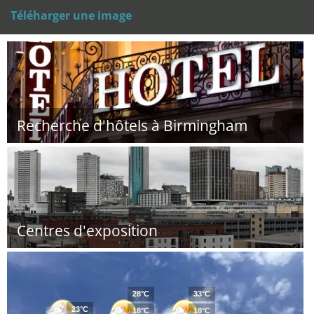
Téléharger une image
Recherche d'hôtels à Birmingham
Centres d'exposition
28°C
33°C
23°C
18°C
18°C