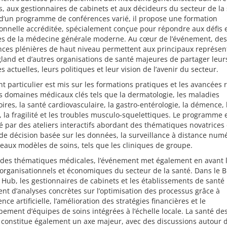
s, aux gestionnaires de cabinets et aux décideurs du secteur de la 
 d’un programme de conférences varié, il propose une formation
onnelle accréditée, spécialement conçue pour répondre aux défis 
es de la médecine générale moderne. Au cœur de l’événement, des
nces plénières de haut niveau permettent aux principaux représen
and et d’autres organisations de santé majeures de partager leur
es actuelles, leurs politiques et leur vision de l’avenir du secteur.
t particulier est mis sur les formations pratiques et les avancées 
 domaines médicaux clés tels que la dermatologie, les maladies
oires, la santé cardiovasculaire, la gastro-entérologie, la démence, 
 la fragilité et les troubles musculo-squelettiques. Le programme 
 par des ateliers interactifs abordant des thématiques novatrice
 de décision basée sur les données, la surveillance à distance num
eaux modèles de soins, tels que les cliniques de groupe.
 des thématiques médicales, l’événement met également en avant 
organisationnels et économiques du secteur de la santé. Dans le 
 Hub, les gestionnaires de cabinets et les établissements de santé
ent d’analyses concrètes sur l’optimisation des processus grâce à
gence artificielle, l’amélioration des stratégies financières et le
ement d’équipes de soins intégrées à l’échelle locale. La santé de
constitue également un axe majeur, avec des discussions autour d