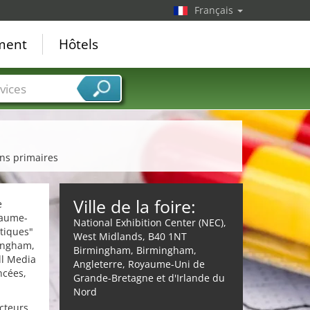
Français
ement
Hôtels
vices
ins primaires
Ville de la foire:
e
yaume-
National Exhibition Center (NEC),
atiques"
West Midlands, B40 1NT
ingham,
Birmingham, Birmingham,
ll Media
Angleterre, Royaume-Uni de
ncées,
Grande-Bretagne et d'Irlande du
Nord
cteurs