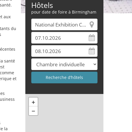
Hôtels
santé.
pour date de foire à Birmingham
et aux
tants du
s
récentes
la santé
est
s comme
érique et
les
Business
+
−
s
e la