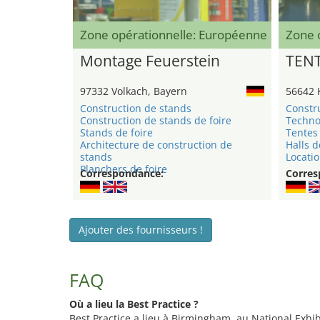
Zone opérationnelle: Européenne
Zone 
Montage Feuerstein
TEN
97332 Volkach, Bayern
56642 
Construction de stands
Constr
Construction de stands de foire
Techno
Stands de foire
Tentes 
Architecture de construction de
Halls d
stands
Locatio
Planchers de foire
Correspondance:
Corres
Ajouter des fournisseurs !
FAQ
Où a lieu la Best Practice ?
Best Practice a lieu à Birmingham, au National Exhib