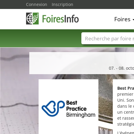
Connexion
Inscription
Foires
Foire noms
Pays
07. - 08. oc
Best Pr
premier
Uni. Son
dans le
un centr
et rasse
stratégi
L’événem