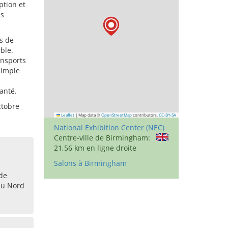
ption et
es
s de
ble.
ansports
simple
anté.
ctobre
Leaflet
|
Map data ©
OpenStreetMap
contributors,
CC-BY-SA
National Exhibition Center (NEC)
Centre-ville de Birmingham:
21,56 km en ligne droite
Salons à Birmingham
de
du Nord