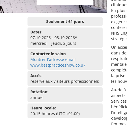
clinique
En plus
professi
Seulement 61 jours
exigenc
confére
Dates:
NHS Engl
07.10.2026 - 08.10.2026*
stratégi
mercredi - jeudi, 2 jours
Un accen
dans des
Contacter le salon
respirat
Montrer l'adresse émail
mentale,
www.bestpracticeshow.co.uk
complété
Accès:
la prise
réservé aux visiteurs professionnels
les nouv
Au-delà
Rotation:
aspects 
annuel
Services
bénéfici
Heure locale:
l’intelli
20:15 heures (UTC +01:00)
développ
femmes 