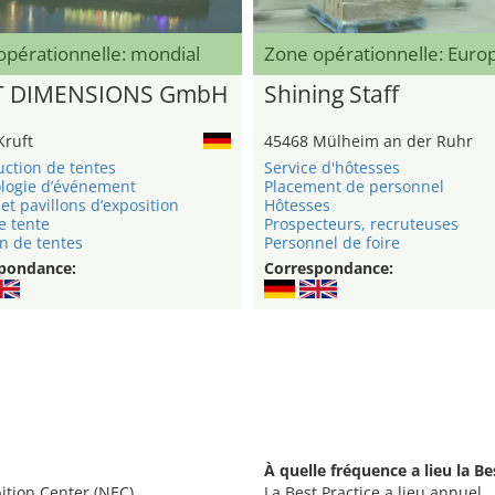
opérationnelle: mondial
Zone opérationnelle: Eur
T DIMENSIONS GmbH
Shining Staff
Kruft
45468 Mülheim an der Ruhr
uction de tentes
Service d'hôtesses
logie d’événement
Placement de personnel
et pavillons d’exposition
Hôtesses
e tente
Prospecteurs, recruteuses
n de tentes
Personnel de foire
pondance:
Correspondance:
À quelle fréquence a lieu la Be
ition Center (NEC).
La Best Practice a lieu annuel.