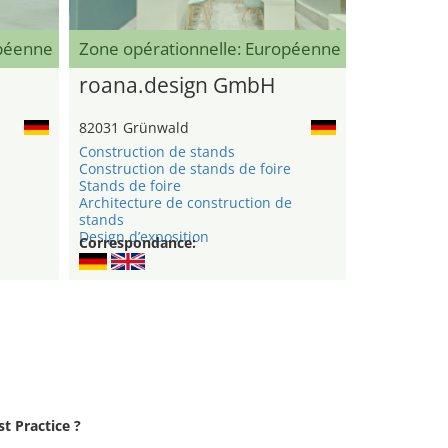
opéenne
Zone opérationnelle: Européenne
roana.design GmbH
82031 Grünwald
Construction de stands
Construction de stands de foire
Stands de foire
Architecture de construction de
stands
Design d’exposition
Correspondance:
st Practice ?