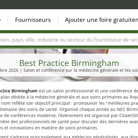
Fournisseurs
Ajouter une foire gratuit
Villes
Secteurs de foire
Secteurs du fournisseur de ser
Best Practice Birmingham
tobre 2026 | Salon et conférence sur la médecine générale et les so
actice Birmingham
est un salon professionnel et une conférence d
 plan dédiée à la médecine générale et aux soins primaires au Ro
 nom reflète son objectif principal : promouvoir les "meilleures pr
 domaine des soins de santé. Organisé chaque année au NEC Birm
e de conférences moderne, l’événement est organisé par CloserSti
mble des professionnels de santé pour discuter des dernières ava
es et innovations en matière de soins primaires.
ent s’adresse principalement aux médecins généralistes, aux dire