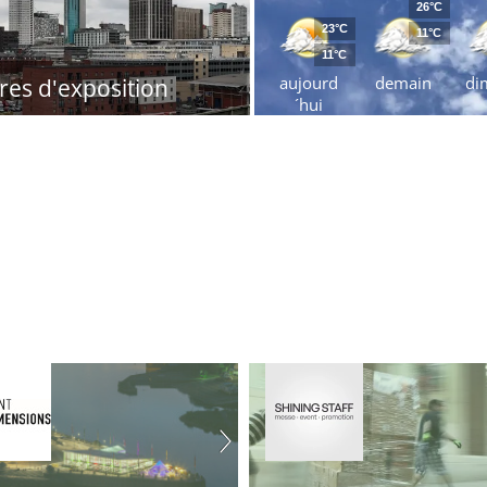
26°C
23°C
11°C
11°C
aujourd
demain
di
res d'exposition
´hui