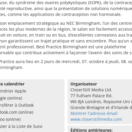
se, du syndrome des ovaires polykystiques (SOPK), de la contrace
nté reproductive, ainsi que la présentation de solutions numériqu
tes, comme les applications de contraception non hormonale.
 son emplacement stratégique au NEC Birmingham, l’un des centre
ces les plus modernes de la région, le salon est facilement accessi
oit en voiture, en train ou en bus, d’excellentes connexions aux tr
un garantissent un trajet pratique et sans encombre. Plus qu’un 
nt professionnel, Best Practice Birmingham est une plateforme
rnable qui contribue activement à façonner l’avenir des soins de s
Practice aura lieu en 2 jours de mercredi, 07. octobre à jeudi, 08. o
Birmingham.
e calendrier
Organisateur
CloserStill Media Ltd.
endrier Apple
77 Fulham Palace Rd.
gle (online)
W6 8JA Londres, Royaume-Uni 
nsférer à Outlook
Grande-Bretagne et d'Irlande 
look.com (online)
Montrer l'adresse émail
oo (online)
www.closerstillmedia.com
uter à la Liste de Suivi
Éditions antérieures: