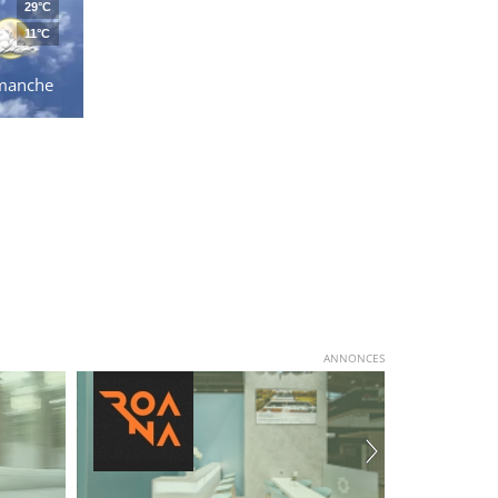
29°C
11°C
manche
ANNONCES