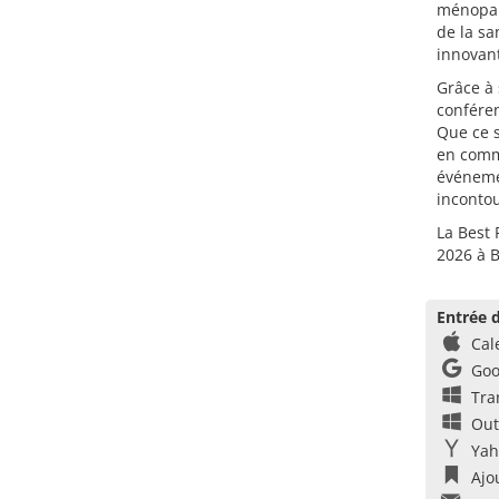
ménopau
de la sa
innovan
Grâce à
conféren
Que ce s
en comm
événeme
incontou
La Best 
2026 à 
Entrée d
Cal
Goo
Tra
Out
Yah
Ajo