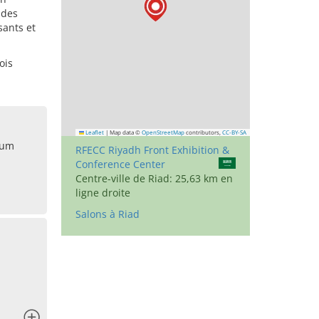
 des
sants et
ois
Leaflet
|
Map data ©
OpenStreetMap
contributors,
CC-BY-SA
ium
RFECC Riyadh Front Exhibition &
Conference Center
Centre-ville de Riad: 25,63 km en
ligne droite
Salons à Riad
x