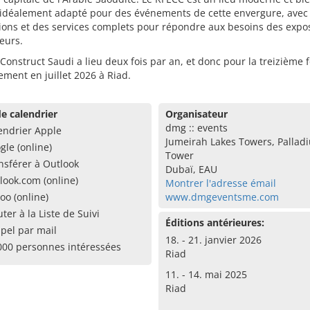
 idéalement adapté pour des événements de cette envergure, avec
tions et des services complets pour répondre aux besoins des expo
teurs.
 Construct Saudi a lieu deux fois par an, et donc pour la treizième f
ment en juillet 2026 à Riad.
e calendrier
Organisateur
dmg :: events
endrier Apple
Jumeirah Lakes Towers, Pallad
gle (online)
Tower
nsférer à Outlook
Dubaï, EAU
look.com (online)
Montrer l'adresse émail
oo (online)
www.dmgeventsme.com
uter à la Liste de Suivi
Éditions antérieures:
pel par mail
18. - 21. janvier 2026
000 personnes intéressées
Riad
11. - 14. mai 2025
Riad