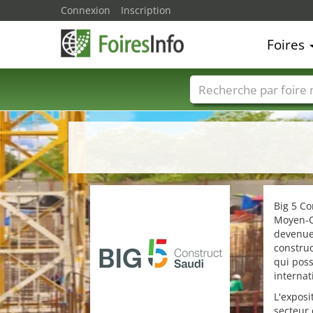
Connexion
Inscription
Foires
Foire noms
Pays
Big 5 Co
Moyen-Or
devenue 
construc
qui poss
internat
L'exposi
secteur 