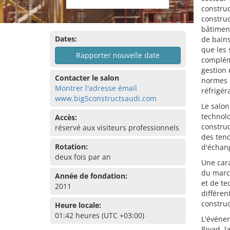
construc
construc
bâtiment
Dates:
de bains
que les
Rapporter nouvelle date
compléme
gestion 
Contacter le salon
normes e
Montrer l'adresse émail
réfrigér
www.big5constructsaudi.com
Le salon
technolo
Accès:
construc
réservé aux visiteurs professionnels
des tend
Rotation:
d'échan
deux fois par an
Une cara
du march
Année de fondation:
et de te
2011
différen
construc
Heure locale:
01:42 heures (UTC +03:00)
L'événem
Riyad, l