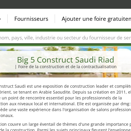
Fournisseurs
Ajouter une foire gratuit
Villes
Secteurs de foire
Secteurs du fournisseur de ser
Big 5 Construct Saudi Riad
| Foire de la construction et de la contractualisation
nstruct Saudi est une exposition de construction leader et complèt
ient, se tenant en Arabie Saoudite. Depuis sa création en 2011, el
un point de rencontre essentiel pour les professionnels de la
tion aux niveaux local et international. Elle est organisée par dmg:
ède une vaste expérience dans l'organisation de salons professio
ionaux.
tion couvre un large éventail de thèmes d'une grande importance 
de la construction. Parmi les sujets principaux figurent l'enveloppe 