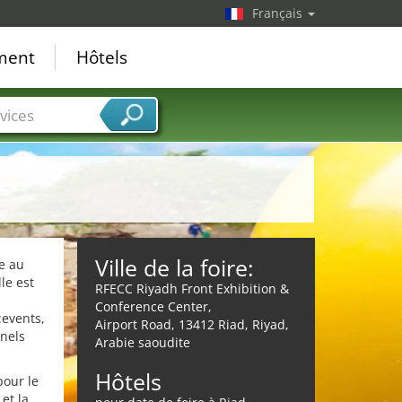
Français
ement
Hôtels
vices
Ville de la foire:
e au
le est
RFECC Riyadh Front Exhibition &
Conference Center,
:events,
Airport Road, 13412 Riad, Riyad,
nnels
Arabie saoudite
Hôtels
pour le
et la