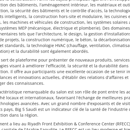
tion des bâtiments, l'aménagement intérieur, les matériaux et outi
tion, la sécurité des bâtiments et le contrôle d'accès, la technolog
s intelligents, la construction hors-site et modulaire, les cuisines e
, les machines et véhicules de construction, les systèmes solaires 
 systèmes MEP (mécanique, électrique et plomberie). Des domaines
ntaires tels que l'architecture, le design, la gestion d'installations
de projets, la construction numérique, le béton, la décarbonisation
t standards, la technologie HVAC (chauffage, ventilation, climatisa
ation) et la durabilité sont également abordés.
 sert de plateforme pour présenter de nouveaux produits, services
gies visant à améliorer l'efficacité, la sécurité et la durabilité dans 
tion. Il offre aux participants une excellente occasion de se tenir 
ances et innovations actuelles, d'établir des relations d'affaires et
ger des connaissances.
ctéristique remarquable du salon est son rôle de pont entre les a
é locaux et internationaux, favorisant l'échange de meilleures pr
chnologies avancées. Avec un grand nombre d'exposants et de visi
ts pays, Big 5 Saudi est un indicateur clé de la santé de l'industrie 
tion dans la région.
ent a lieu au Riyadh Front Exhibition & Conference Center (RFECC)
a capitale de l'Arabie Saoudite. Le RFECC est un lieu moderne et bi