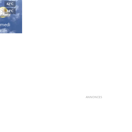
42°C
34°C
amedi
ANNONCES