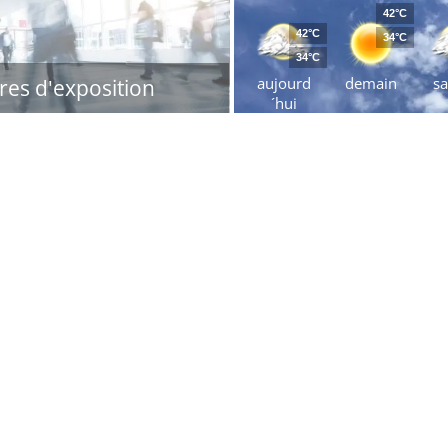
42°C
42°C
34°C
34°C
aujourd
demain
s
res d'exposition
´hui