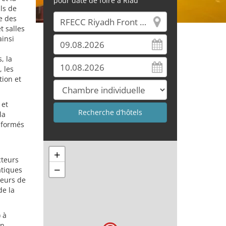
pour date de foire à Riad
ls de
ie des
t salles
ainsi
, la
, les
tion et
 et
la
informés
+
cteurs
−
atiques
teurs de
de la
 à
en