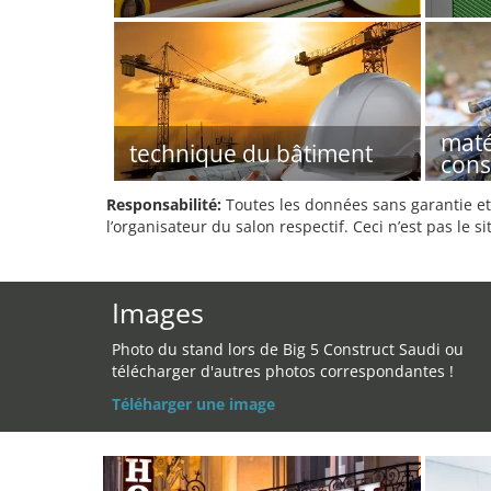
maté
technique du bâtiment
cons
Responsabilité:
Toutes les données sans garantie et 
l’organisateur du salon respectif. Ceci n’est pas le sit
Images
Photo du stand lors de Big 5 Construct Saudi ou
télécharger d'autres photos correspondantes !
Téléharger une image