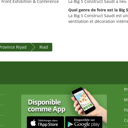
h Front Exhibition & Conference
La Big 5 Construct Saudi a lieu
Quel genre de foire est la Big 
La Big 5 Construct Saudi est un
ventilation et décoration intéri
Province Riyad
Riad
P
M
Fo
Ca