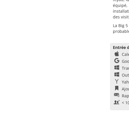
équipé,
installa
des visi
La Big 5
probable
Entrée d
Cal
Goo
Tra
Out
Yah
Ajo
Rap
< 1