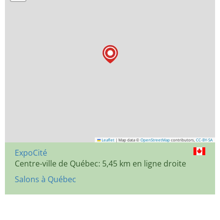
Leaflet
|
Map data ©
OpenStreetMap
contributors,
CC-BY-SA
ExpoCité
Centre-ville de Québec: 5,45 km en ligne droite
Salons à Québec