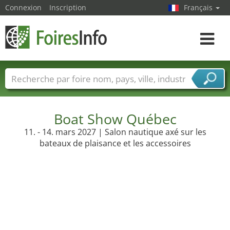
Connexion
Inscription
Français
Toggle
navigat
Foire noms
Pays
Villes
Secteurs de foire
Secteurs du fournisseur de services
Boat Show Québec
11. - 14. mars 2027 | Salon nautique axé sur les
bateaux de plaisance et les accessoires