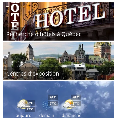
Recherche d'hôtels à Québec
Centres d'exposition
26°C
28°C
32°C
27°C
27°C
27°C
aujourd
demain
dimanche