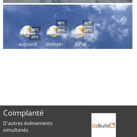
40°C
41°C
38°C
24°C
24°C
24°C
aujourd
demain
lundi
´hui
Coimplanté
D'autres événements
simultanés