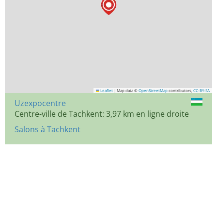
Leaflet
|
Map data ©
OpenStreetMap
contributors,
CC-BY-SA
Uzexpocentre
Centre-ville de Tachkent: 3,97 km en ligne droite
Salons à Tachkent