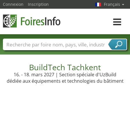
Connexion
Inscription
Français
Toggle
navigat
Foire noms
Pays
Villes
Secteurs de foire
Secteurs du fournisseur de services
BuildTech Tachkent
16. - 18. mars 2027 | Section spéciale d'UzBuild
dédiée aux équipements et technologies du bâtiment