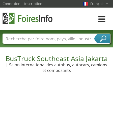
Connexion
Inscription
Français
Toggle
navigat
Foire noms
Pays
Villes
Secteurs de foire
Secteurs du fournisseur de services
BusTruck Southeast Asia Jakarta
| Salon international des autobus, autocars, camions
et composants