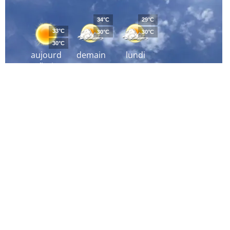
34°C
29°C
33°C
30°C
30°C
30°C
aujourd
demain
lundi
´hui