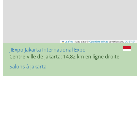
Leaflet
|
Map data ©
OpenStreetMap
contributors,
CC-BY-SA
JIExpo Jakarta International Expo
Centre-ville de Jakarta: 14,82 km en ligne droite
Salons à Jakarta