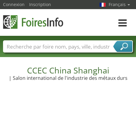
Connexion
Inscription
Français
Toggle
navigat
Foire noms
Pays
Villes
Secteurs de foire
Secteurs du fournisseur de services
CCEC China Shanghai
| Salon international de l'industrie des métaux durs