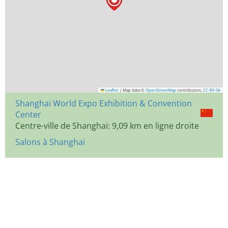
Leaflet
|
Map data ©
OpenStreetMap
contributors,
CC-BY-SA
Shanghai World Expo Exhibition & Convention
Center
Centre-ville de Shanghai: 9,09 km en ligne droite
Salons à Shanghai