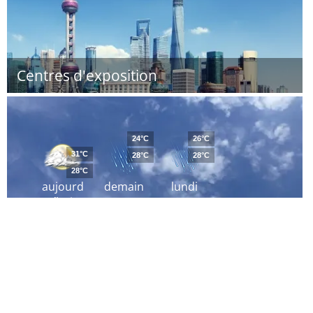
Centres d'exposition
24°C
26°C
31°C
28°C
28°C
28°C
aujourd
demain
lundi
´hui