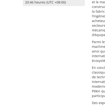
et le ma
20:46 heures (UTC +08:00)
construc
la fabri
l’ingéni
acheteur
secteurs
mécaniqu
d’équip
Parmi le
machine
ainsi qu
internat
écosyst
En concl
classiqu
de techn
Internat
modernes
Pékin qu
particip
Des expo