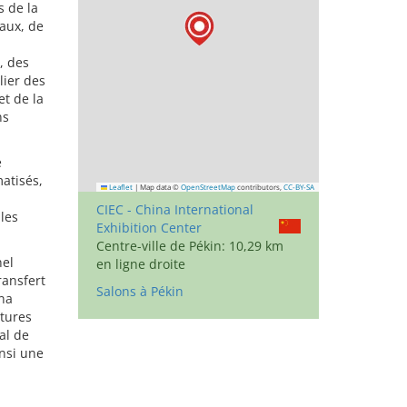
 de la
aux, de
, des
lier des
et de la
ns
e
atisés,
Leaflet
|
Map data ©
OpenStreetMap
contributors,
CC-BY-SA
CIEC - China International
les
Exhibition Center
Centre-ville de Pékin: 10,29 km
nel
en ligne droite
ransfert
Salons à Pékin
ina
ctures
al de
insi une