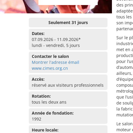
des prin
adaptées
tous les
Seulement 31 jours
son impo
partenar
Dates:
Sur le p
07.09.2026 - 11.09.2026*
industri
lundi - vendredi, 5 jours
met en 
producti
Contacter le salon
pour l’u
Montrer l'adresse émail
d’automa
www.cimes.org.cn
ailleurs
Accès:
d’équipe
réservé aux visiteurs professionnels
composa
métrolog
Rotation:
que l’us
tous les deux ans
de souli
la fabric
Année de fondation:
mutatio
1992
Le salon
moteur d
Heure locale: