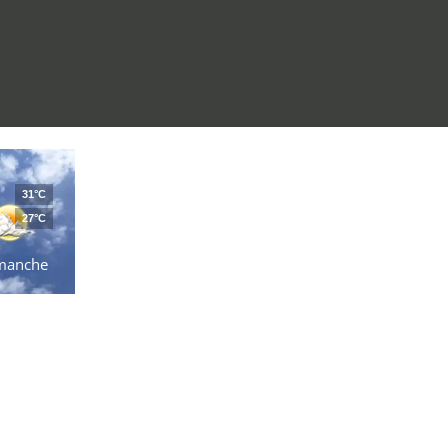
31°C
27°C
manche