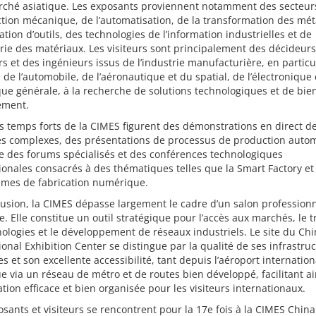
rché asiatique. Les exposants proviennent notamment des secteurs
tion mécanique, de l’automatisation, de la transformation des mét
cation d’outils, des technologies de l’information industrielles et de
erie des matériaux. Les visiteurs sont principalement des décideurs
s et des ingénieurs issus de l’industrie manufacturière, en particu
 de l’automobile, de l’aéronautique et du spatial, de l’électronique 
e générale, à la recherche de solutions technologiques et de bie
ement.
s temps forts de la CIMES figurent des démonstrations en direct d
s complexes, des présentations de processus de production autom
e des forums spécialisés et des conférences technologiques
ionales consacrés à des thématiques telles que la Smart Factory et 
èmes de fabrication numérique.
usion, la CIMES dépasse largement le cadre d’un salon profession
e. Elle constitue un outil stratégique pour l’accès aux marchés, le t
ologies et le développement de réseaux industriels. Le site du Ch
ional Exhibition Center se distingue par la qualité de ses infrastru
 et son excellente accessibilité, tant depuis l’aéroport internation
e via un réseau de métro et de routes bien développé, facilitant a
ation efficace et bien organisée pour les visiteurs internationaux.
sants et visiteurs se rencontrent pour la 17e fois à la CIMES China