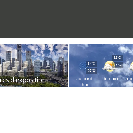
32°C
34°C
27°C
27°C
aujourd
demain
di
res d'exposition
´hui