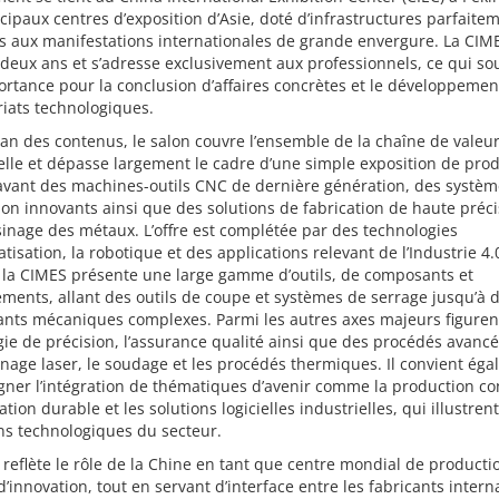
cipaux centres d’exposition d’Asie, doté d’infrastructures parfaite
 aux manifestations internationales de grande envergure. La CIME
 deux ans et s’adresse exclusivement aux professionnels, ce qui so
rtance pour la conclusion d’affaires concrètes et le développemen
iats technologiques.
lan des contenus, le salon couvre l’ensemble de la chaîne de valeu
elle et dépasse largement le cadre d’une simple exposition de produ
avant des machines-outils CNC de dernière génération, des systèm
on innovants ainsi que des solutions de fabrication de haute préci
sinage des métaux. L’offre est complétée par des technologies
tisation, la robotique et des applications relevant de l’Industrie 4.
, la CIMES présente une large gamme d’outils, de composants et
ments, allant des outils de coupe et systèmes de serrage jusqu’à 
nts mécaniques complexes. Parmi les autres axes majeurs figurent
ie de précision, l’assurance qualité ainsi que des procédés avancé
inage laser, le soudage et les procédés thermiques. Il convient ég
gner l’intégration de thématiques d’avenir comme la production co
ation durable et les solutions logicielles industrielles, qui illustrent
ns technologiques du secteur.
 reflète le rôle de la Chine en tant que centre mondial de producti
’innovation, tout en servant d’interface entre les fabricants inter