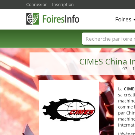
Connexion
Inscription
Foires
Foire noms
Pays
CIMES China In
07. - 
La
CIMES
sa créat
machines
comme l
par Chin
machine
internat
L’événem