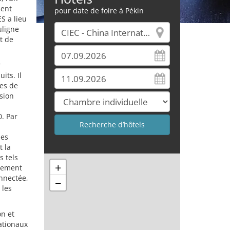
ment
pour date de foire à Pékin
S a lieu
uligne
t de
r
its. Il
es de
sion
0. Par
des
 la
s tels
+
alement
nnectée,
−
 les
on et
nationaux