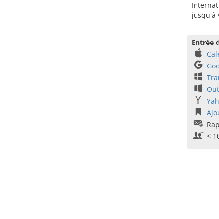
Internat
jusqu'à 
Entrée d
Cal
Goo
Tra
Out
Yah
Ajo
Rap
< 1