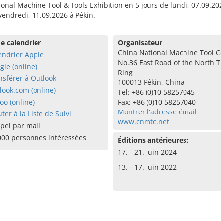
ional Machine Tool & Tools Exhibition en 5 jours de lundi, 07.09.20
vendredi, 11.09.2026 à Pékin.
e calendrier
Organisateur
China National Machine Tool C
endrier Apple
No.36 East Road of the North T
gle (online)
Ring
nsférer à Outlook
100013 Pékin, China
look.com (online)
Tel: +86 (0)10 58257045
oo (online)
Fax: +86 (0)10 58257040
Montrer l'adresse émail
uter à la Liste de Suivi
www.cnmtc.net
pel par mail
000 personnes intéressées
Éditions antérieures:
17. - 21. juin 2024
13. - 17. juin 2022