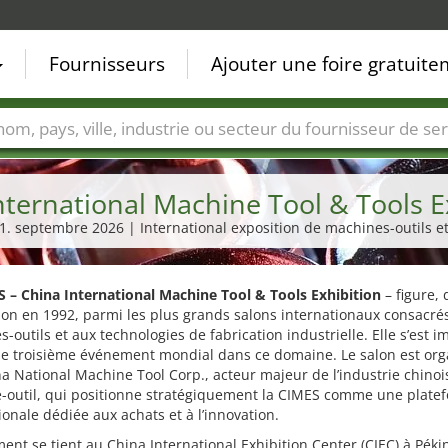
Fournisseurs
Ajouter une foire gratuit
Villes
Secteurs de foire
Secteurs du fournisseur de ser
ternational Machine Tool & Tools E
11. septembre 2026 | International exposition de machines-outils et
 – China International Machine Tool & Tools Exhibition
– figure,
ion en 1992, parmi les plus grands salons internationaux consacré
-outils et aux technologies de fabrication industrielle. Elle s’est 
e troisième événement mondial dans ce domaine. Le salon est org
a National Machine Tool Corp., acteur majeur de l’industrie chinoi
-outil, qui positionne stratégiquement la CIMES comme une plate
ionale dédiée aux achats et à l’innovation.
ent se tient au China International Exhibition Center (CIEC) à Pékin