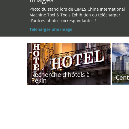
Photo du stand lors de CIMES China International
Machine Tool & Tools Exhibition ou télécharger
d'autres photos correspondantes !
Téléharger une image
Recherche d'hôtels à
Cent
Pékin