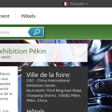
Français
ement
Hôtels
vices
xhibition Pékin
 outils
Ville de la foire:
 depuis
s aux
CIEC - China International
imposée
Exhibition Center,
anisé
No.6 North Third Ring East Road,
se de la
Chaoyang District, 100082 Pékin,
forme
Pékin, China
Hôtels
, l’un