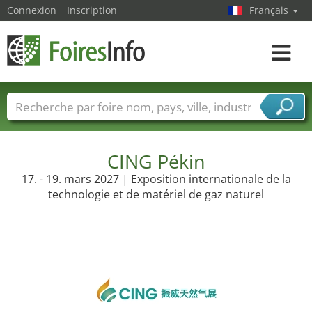
Connexion
Inscription
Français
Toggle
navigat
Foire noms
Pays
Villes
Secteurs de foire
Secteurs du fournisseur de services
CING Pékin
17. - 19. mars 2027 | Exposition internationale de la
technologie et de matériel de gaz naturel