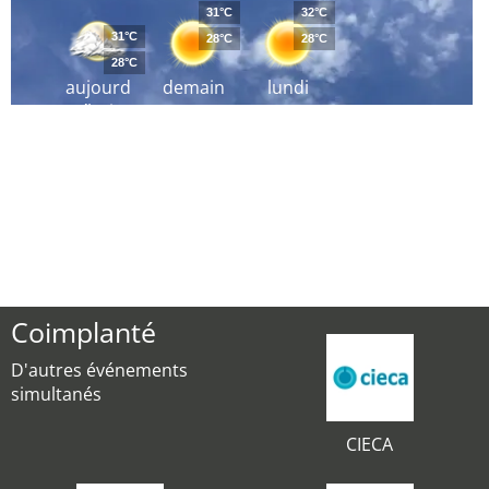
31°C
32°C
31°C
28°C
28°C
28°C
aujourd
demain
lundi
´hui
Coimplanté
D'autres événements
simultanés
CIECA