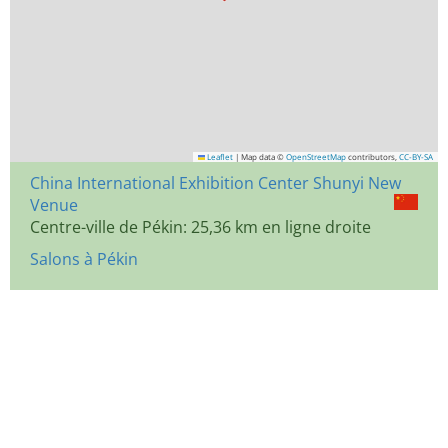
Leaflet
|
Map data ©
OpenStreetMap
contributors,
CC-BY-SA
China International Exhibition Center Shunyi New
Venue
Centre-ville de Pékin: 25,36 km en ligne droite
Salons à Pékin