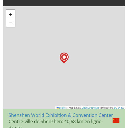
+
−
Leaflet
|
Map data ©
OpenStreetMap
contributors,
CC-BY-SA
Shenzhen World Exhibition & Convention Center
Centre-ville de Shenzhen: 40,68 km en ligne
droite