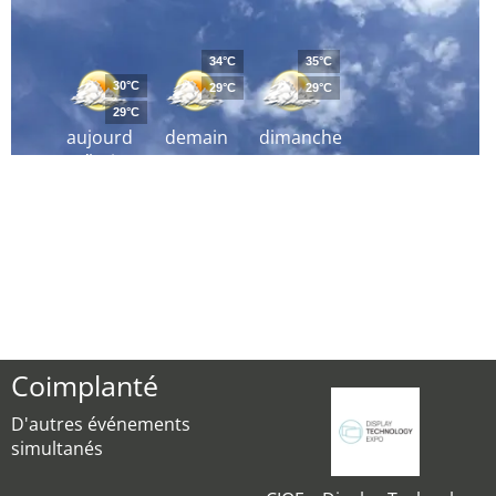
34°C
35°C
30°C
29°C
29°C
29°C
aujourd
demain
dimanche
´hui
Coimplanté
D'autres événements
simultanés