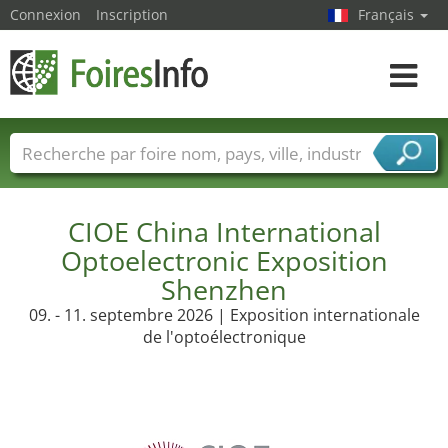
Connexion
Inscription
Français
Toggle
navigat
Foire noms
Pays
Villes
Secteurs de foire
Secteurs du fournisseur de services
CIOE China International
Optoelectronic Exposition
Shenzhen
09. - 11. septembre 2026 | Exposition internationale
de l'optoélectronique