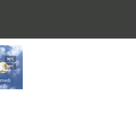
36°C
30°C
amedi