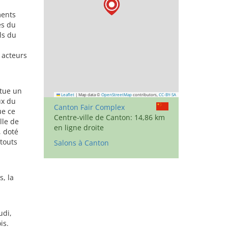
ments
es du
ls du
t acteurs
itue un
Leaflet
|
Map data ©
OpenStreetMap
contributors,
CC-BY-SA
ux du
Canton Fair Complex
ue ce
Centre-ville de Canton: 14,86 km
lle de
en ligne droite
 doté
atouts
Salons à Canton
, la
udi,
is.