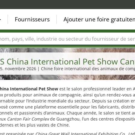
Fournisseurs
Ajouter une foire gratuit
Villes
Secteurs de foire
Secteurs du fournisseur de ser
S China International Pet Show Ca
 15. novembre 2026 | Chine foire international des animaux de com
China International Pet Show
est le salon professionnel leader en 
ux produits pour animaux de compagnie, ainsi qu’un rendez-vous 
rnable pour l’industrie mondiale du secteur. Depuis sa création en
posé comme une plateforme essentielle pour les fabricants, distrib
onnels et passionnés d’animaux. Chaque année, le salon se tient a
ieux
Canton Fair Complex
de Guangzhou, l’un des centres d’expositi
ernes et les plus vastes de Chine.
est organisée par
China Great Wall International Exhibition Co., Ltd