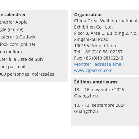
e calendrier
Organisateur
China Great Wall International
endrier Apple
Exhibition Co., Ltd.
gle (online)
Floor 3, Area C, Building 2, No.
nsférer à Outlook
Xingshikou Road
look.com (online)
100195 Pékin, China
oo (online)
Tel: +86 (0)10 88102257
Fax: +86 (0)10 88102243
uter à la Liste de Suivi
Montrer l'adresse émail
pel par mail
www.cipscom.com
000 personnes intéressées
Éditions antérieures:
13. - 16. novembre 2025
Guangzhou
10. - 13. septembre 2024
Guangzhou