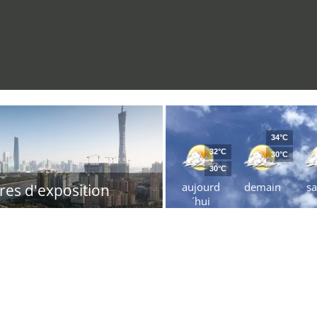
34°C
32°C
30°C
30°C
aujourd
demain
s
res d'exposition
´hui