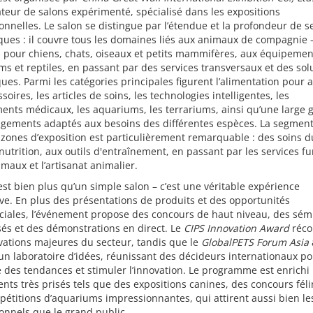
teur de salons expérimenté, spécialisé dans les expositions
onnelles. Le salon se distingue par l’étendue et la profondeur de s
ues : il couvre tous les domaines liés aux animaux de compagnie 
 pour chiens, chats, oiseaux et petits mammifères, aux équipemen
s et reptiles, en passant par des services transversaux et des sol
es. Parmi les catégories principales figurent l’alimentation pour 
ssoires, les articles de soins, les technologies intelligentes, les
ents médicaux, les aquariums, les terrariums, ainsi qu’une larg
gements adaptés aux besoins des différentes espèces. La segment
 zones d’exposition est particulièrement remarquable : des soins 
 nutrition, aux outils d'entraînement, en passant par les services f
maux et l’artisanat animalier.
est bien plus qu’un simple salon – c’est une véritable expérience
e. En plus des présentations de produits et des opportunités
iales, l’événement propose des concours de haut niveau, des sém
sés et des démonstrations en direct. Le
CIPS Innovation Award
réc
vations majeures du secteur, tandis que le
GlobalPETS Forum Asia
 laboratoire d’idées, réunissant des décideurs internationaux po
 des tendances et stimuler l’innovation. Le programme est enrichi
ts très prisés tels que des expositions canines, des concours féli
étitions d’aquariums impressionnantes, qui attirent aussi bien le
onnels que le grand public.