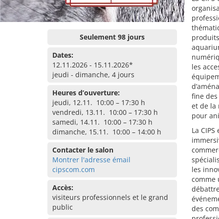
organisa
professi
thématiq
Seulement 98 jours
produits
aquarium
Dates:
numériqu
12.11.2026 - 15.11.2026*
les acce
jeudi - dimanche, 4 jours
équipem
d’aména
Heures d’ouverture:
fine des
jeudi, 12.11. 10:00 – 17:30 h
et de la
vendredi, 13.11. 10:00 – 17:30 h
pour ani
samedi, 14.11. 10:00 – 17:30 h
La CIPS 
dimanche, 15.11. 10:00 – 14:00 h
immersiv
Contacter le salon
commerc
Montrer l'adresse émail
spéciali
cipscom.com
les inno
comme un
Accès:
débattre
visiteurs professionnels et le grand
événemen
public
des comp
professi