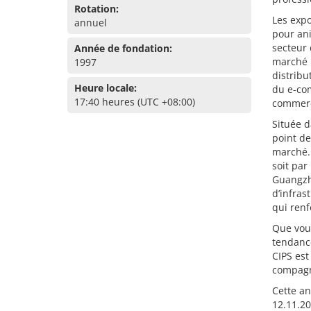
Rotation:
Les expo
annuel
pour ani
secteur 
Année de fondation:
marché i
1997
distribu
Heure locale:
du e-co
17:40 heures (UTC +08:00)
commerc
Située 
point de
marché.
soit par
Guangzh
d’infras
qui renf
Que vou
tendance
CIPS est
compagn
Cette an
12.11.20