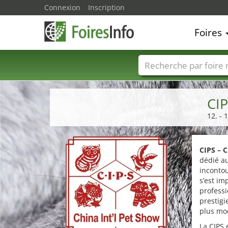
Connexion
Inscription
Foires
Foire noms
Pays
CIP
12. -
CIPS – 
dédié a
incontou
s’est im
professi
prestig
plus mod
La CIPS 