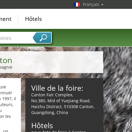
Français
ement
Hôtels
vices
nton
pagnie
Ville de la foire:
Asie
annuel
Canton Fair Complex,
 1997, il
No.380, Mid of Yuejiang Road,
uteurs,
Haizhu Distract, 510308 Canton,
u
Guangdong, China
on les
Hôtels
.
, un