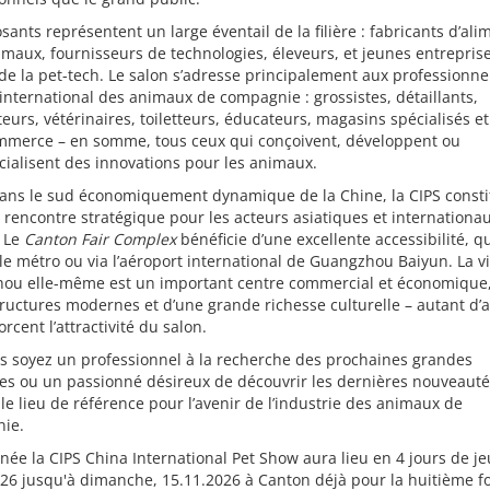
sants représentent un large éventail de la filière : fabricants d’ali
maux, fournisseurs de technologies, éleveurs, et jeunes entrepris
de la pet-tech. Le salon s’adresse principalement aux professionne
nternational des animaux de compagnie : grossistes, détaillants,
teurs, vétérinaires, toiletteurs, éducateurs, magasins spécialisés e
mmerce – en somme, tous ceux qui conçoivent, développent ou
ialisent des innovations pour les animaux.
dans le sud économiquement dynamique de la Chine, la CIPS const
 rencontre stratégique pour les acteurs asiatiques et internationa
 Le
Canton Fair Complex
bénéficie d’une excellente accessibilité, q
 le métro ou via l’aéroport international de Guangzhou Baiyun. La vi
ou elle-même est un important centre commercial et économique,
tructures modernes et d’une grande richesse culturelle – autant d’
orcent l’attractivité du salon.
s soyez un professionnel à la recherche des prochaines grandes
s ou un passionné désireux de découvrir les dernières nouveautés
 le lieu de référence pour l’avenir de l’industrie des animaux de
ie.
née la CIPS China International Pet Show aura lieu en 4 jours de je
26 jusqu'à dimanche, 15.11.2026 à Canton déjà pour la huitième fo