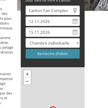
pour date de foire à Canton
es
– des
ts pour
utions
animaux,
e gamme
ation
du pelage
unéraires
+
inaires
ompense
−
agit
ur
 par des
ns et
s