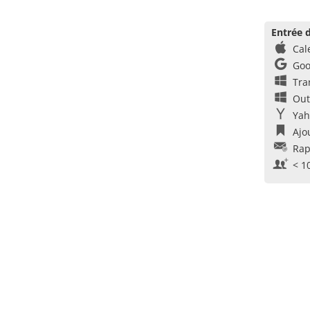
Entrée d
Cal
Goo
Tra
Out
Yah
Ajo
Rap
< 1