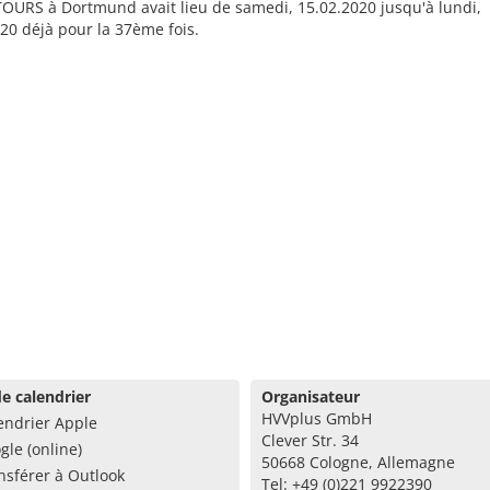
OURS à Dortmund avait lieu de samedi, 15.02.2020 jusqu'à lundi,
20 déjà pour la 37ème fois.
e calendrier
Organisateur
HVVplus GmbH
endrier Apple
Clever Str. 34
gle (online)
50668 Cologne, Allemagne
nsférer à Outlook
Tel: +49 (0)221 9922390