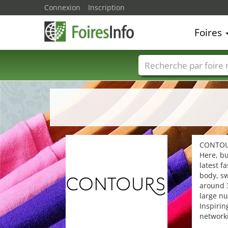
Connexion
Inscription
Foires
Foire noms
Pays
CONTOURS
Here, bu
latest f
body, sw
around 
large n
Inspirin
networki