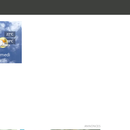
27°C
20°C
amedi
ANNONCES