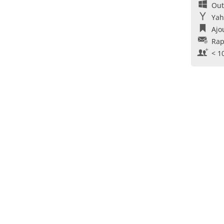
Out
Yah
Ajo
Rap
< 1