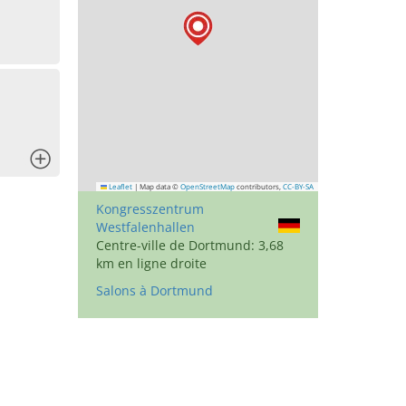
x
Leaflet
|
Map data ©
OpenStreetMap
contributors,
CC-BY-SA
Kongresszentrum
Westfalenhallen
Centre-ville de Dortmund: 3,68
km en ligne droite
Salons à Dortmund