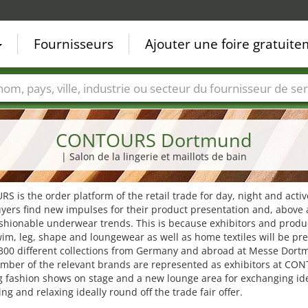
Fournisseurs
Ajouter une foire gratuit
Villes
Secteurs de foire
Secteurs du fournisseur de ser
CONTOURS Dortmund
| Salon de la lingerie et maillots de bain
 is the order platform of the retail trade for day, night and acti
yers find new impulses for their product presentation and, above a
ashionable underwear trends. This is because exhibitors and produ
im, leg, shape and loungewear as well as home textiles will be pr
300 different collections from Germany and abroad at Messe Dort
umber of the relevant brands are represented as exhibitors at CO
g fashion shows on stage and a new lounge area for exchanging id
ng and relaxing ideally round off the trade fair offer.