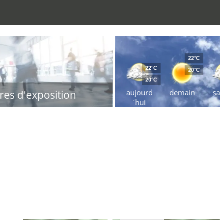
22°C
22°C
20°C
20°C
aujourd
demain
s
res d'exposition
´hui