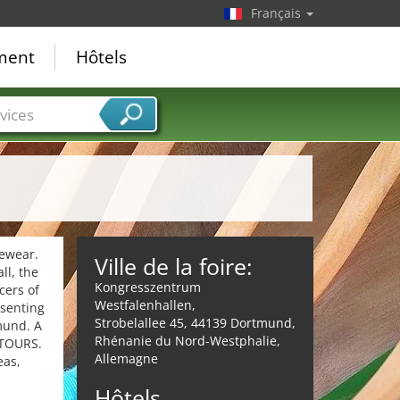
Français
ement
Hôtels
vices
vewear.
Ville de la foire:
ll, the
Kongresszentrum
cers of
Westfalenhallen,
esenting
Strobelallee 45, 44139 Dortmund,
mund. A
Rhénanie du Nord-Westphalie,
NTOURS.
Allemagne
eas,
Hôtels