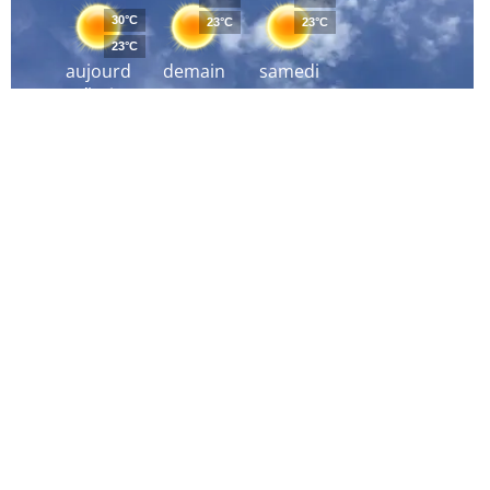
30°C
23°C
23°C
23°C
aujourd
demain
samedi
´hui