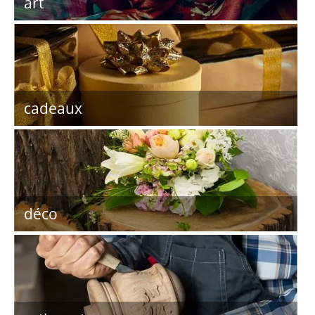
art
cadeaux
déco