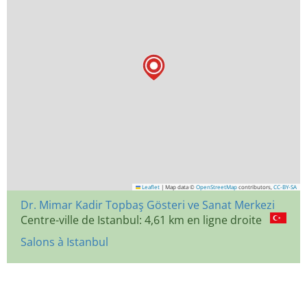
Leaflet
|
Map data ©
OpenStreetMap
contributors,
CC-BY-SA
Dr. Mimar Kadir Topbaş Gösteri ve Sanat Merkezi
Centre-ville de Istanbul: 4,61 km en ligne droite
Salons à Istanbul