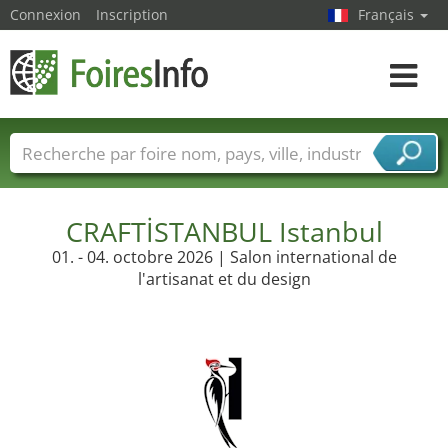
Connexion
Inscription
Français
Toggle
navigat
Foire noms
Pays
Villes
Secteurs de foire
Secteurs du fournisseur de services
CRAFTİSTANBUL Istanbul
01. - 04. octobre 2026 | Salon international de
l'artisanat et du design