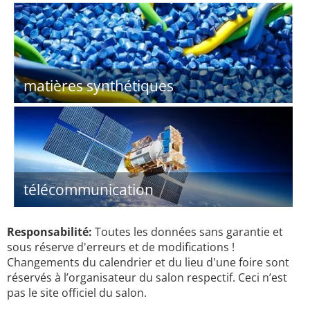
matières synthétiques
télécommunication
Responsabilité:
Toutes les données sans garantie et
sous réserve d'erreurs et de modifications !
Changements du calendrier et du lieu d'une foire sont
réservés à l’organisateur du salon respectif. Ceci n’est
pas le site officiel du salon.