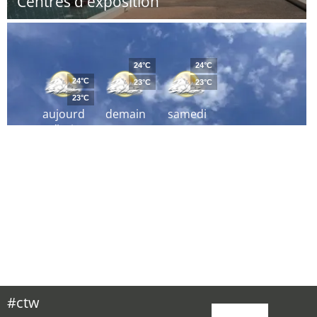
Centres d'exposition
24°C
24°C
24°C
23°C
23°C
23°C
aujourd
demain
samedi
´hui
#ctw