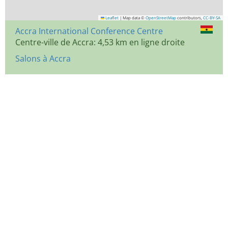
Leaflet
|
Map data ©
OpenStreetMap
contributors,
CC-BY-SA
Accra International Conference Centre
Centre-ville de Accra: 4,53 km en ligne droite
Salons à Accra