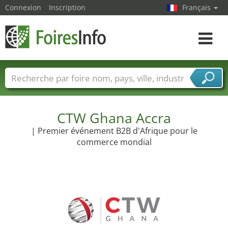
Connexion
Inscription
Français
Toggle
navigat
Foire noms
Pays
Villes
Secteurs de foire
Secteurs du fournisseur de services
CTW Ghana Accra
| Premier événement B2B d'Afrique pour le
commerce mondial