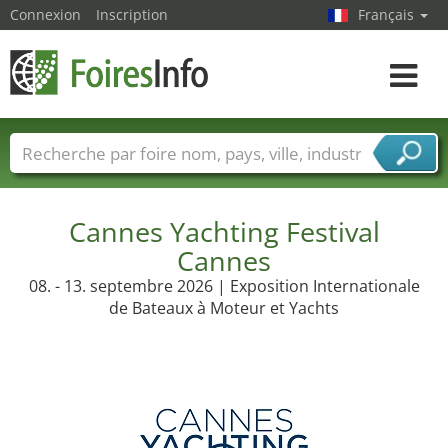
Connexion
Inscription
Français
Toggle
navigat
Foire noms
Pays
Villes
Secteurs de foire
Secteurs du fournisseur de services
Cannes Yachting Festival
Cannes
08. - 13. septembre 2026 | Exposition Internationale
de Bateaux à Moteur et Yachts