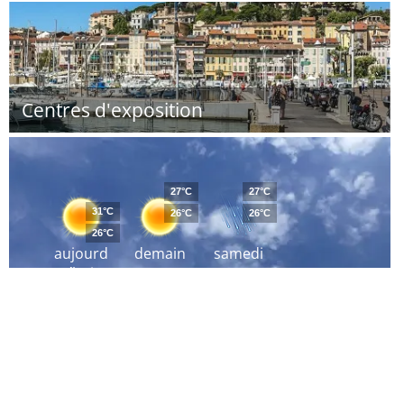
Centres d'exposition
27°C
27°C
31°C
26°C
26°C
26°C
aujourd
demain
samedi
´hui