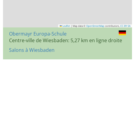
Leaflet
|
Map data ©
OpenStreetMap
contributors,
CC-BY-SA
Obermayr Europa-Schule
Centre-ville de Wiesbaden: 5,27 km en ligne droite
Salons à Wiesbaden