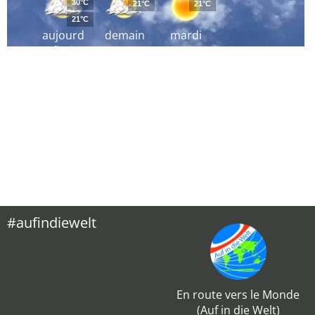
30°C
21°C
21°C
21°C
aujourd
demain
mardi
´hui
#aufindiewelt
En route vers le Monde
(Auf in die Welt)