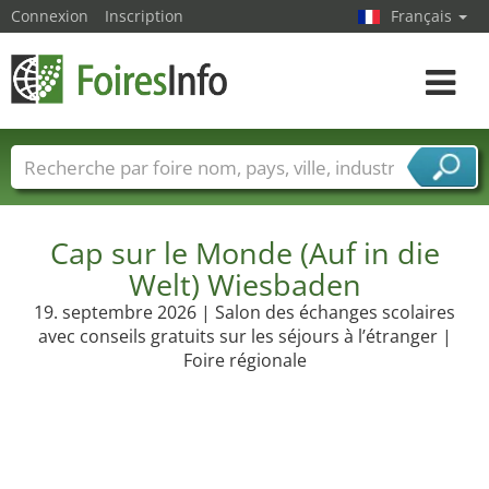
Connexion
Inscription
Français
Toggle
navigat
Foire noms
Pays
Villes
Secteurs de foire
Secteurs du fournisseur de services
Cap sur le Monde (Auf in die
Welt) Wiesbaden
19. septembre 2026 | Salon des échanges scolaires
avec conseils gratuits sur les séjours à l’étranger |
Foire régionale