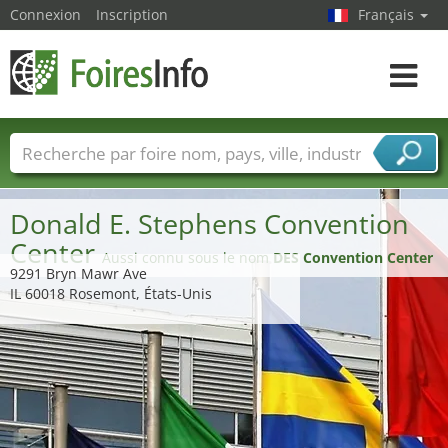
Connexion
Inscription
Français
Toggle
navigat
Foire noms
Pays
Villes
Secteurs de foire
Secteurs du fournisseur de services
Donald E. Stephens Convention
Center
Aussi connu sous le nom
DES Convention Center
9291 Bryn Mawr Ave
IL 60018 Rosemont, États-Unis