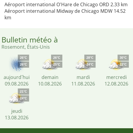
Aéroport international O'Hare de Chicago ORD 2.33 km
Aéroport international Midway de Chicago MDW 14.52
km
Bulletin météo à
Rosemont, États-Unis
26°C
26°C
28°C
30°C
26°C
25°C
24°C
22°C
aujourd´hui
demain
mardi
mercredi
09.08.2026
10.08.2026
11.08.2026
12.08.2026
21°C
24°C
jeudi
13.08.2026