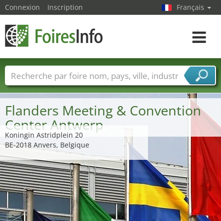
Connexion
Inscription
Français
Toggle
navigat
Foire noms
Pays
Villes
Secteurs de foire
Secteurs du fournisseur de services
Flanders Meeting & Convention
Center Antwerp
Koningin Astridplein 20
BE-2018 Anvers, Belgique