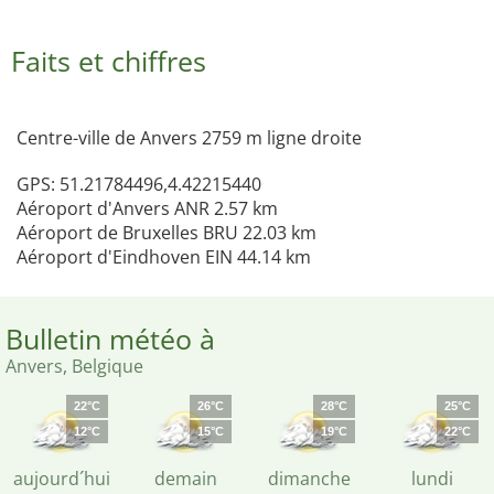
Faits et chiffres
Centre-ville de Anvers 2759 m ligne droite
GPS: 51.21784496,4.42215440
Aéroport d'Anvers ANR 2.57 km
Aéroport de Bruxelles BRU 22.03 km
Aéroport d'Eindhoven EIN 44.14 km
Bulletin météo à
Anvers, Belgique
22°C
26°C
28°C
25°C
12°C
15°C
19°C
22°C
aujourd´hui
demain
dimanche
lundi