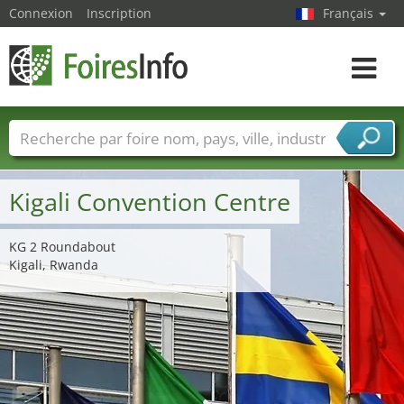
Connexion
Inscription
Français
Toggle
navigat
Foire noms
Pays
Villes
Secteurs de foire
Secteurs du fournisseur de services
Kigali Convention Centre
KG 2 Roundabout
Kigali, Rwanda