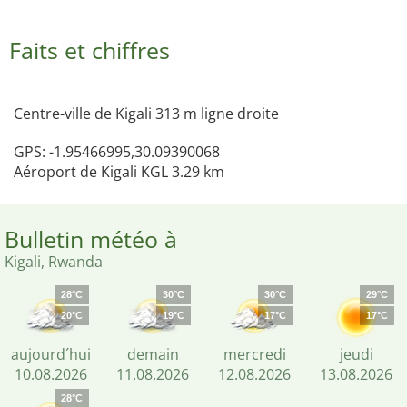
Faits et chiffres
Centre-ville de Kigali 313 m ligne droite
GPS: -1.95466995,30.09390068
Aéroport de Kigali KGL 3.29 km
Bulletin météo à
Kigali, Rwanda
28°C
30°C
30°C
29°C
20°C
19°C
17°C
17°C
aujourd´hui
demain
mercredi
jeudi
10.08.2026
11.08.2026
12.08.2026
13.08.2026
28°C