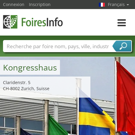
Connexion
Inscription
Français
Toggle
navigat
Foire noms
Pays
Villes
Secteurs de foire
Secteurs du fournisseur de services
Kongresshaus
Claridenstr. 5
CH-8002 Zurich, Suisse