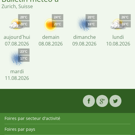
Zurich, Suisse
28°C
24°C
20°C
26°C
20°C
20°C
16°C
16°C
aujourd´hui
demain
dimanche
lundi
07.08.2026
08.08.2026
09.08.2026
10.08.2026
23°C
17°C
mardi
11.08.2026
Foires par secteur d'activité
Foires par pays