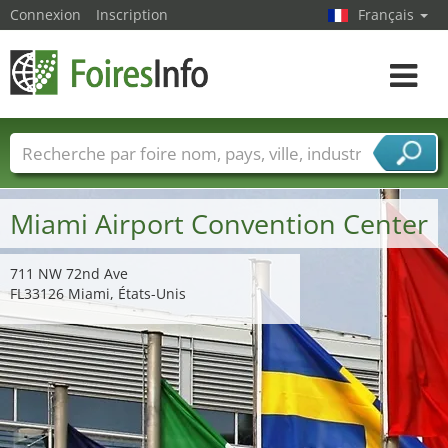
Connexion
Inscription
Français
Toggle
navigat
Foire noms
Pays
Villes
Secteurs de foire
Secteurs du fournisseur de services
Miami Airport Convention Center
711 NW 72nd Ave
FL33126 Miami, États-Unis