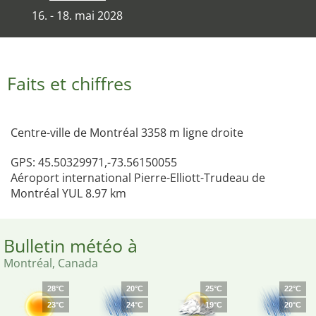
16. - 18. mai 2028
Faits et chiffres
Centre-ville de Montréal 3358 m ligne droite
GPS: 45.50329971,-73.56150055
Aéroport international Pierre-Elliott-Trudeau de
Montréal YUL 8.97 km
Bulletin météo à
Montréal, Canada
28°C
20°C
25°C
22°C
23°C
24°C
19°C
20°C