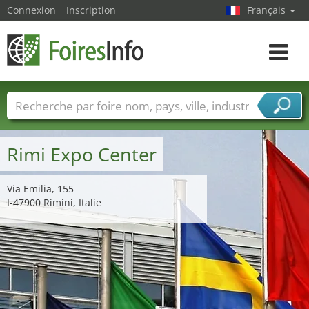
Connexion
Inscription
Français
Toggle
navigat
Foire noms
Pays
Villes
Secteurs de foire
Secteurs du fournisseur de services
Rimi Expo Center
Via Emilia, 155
I-47900 Rimini, Italie