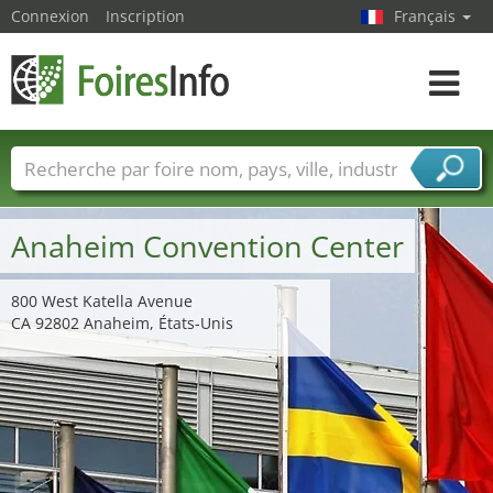
Connexion
Inscription
Français
Toggle
navigat
Foire noms
Pays
Villes
Secteurs de foire
Secteurs du fournisseur de services
Anaheim Convention Center
800 West Katella Avenue
CA 92802 Anaheim, États-Unis