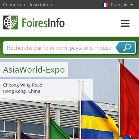
Connexion
Inscription
Français
Toggle
navigat
Foire noms
Pays
Villes
Secteurs de foire
Secteurs du fournisseur de services
AsiaWorld-Expo
Cheong Wing Road
Hong Kong, China