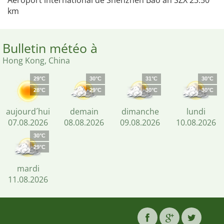
Aéroport international de Shenzhen Bao'an SZX 23.50
km
Bulletin météo à
Hong Kong, China
29°C
30°C
31°C
30°C
28°C
29°C
30°C
30°C
aujourd´hui
demain
dimanche
lundi
07.08.2026
08.08.2026
09.08.2026
10.08.2026
30°C
29°C
mardi
11.08.2026