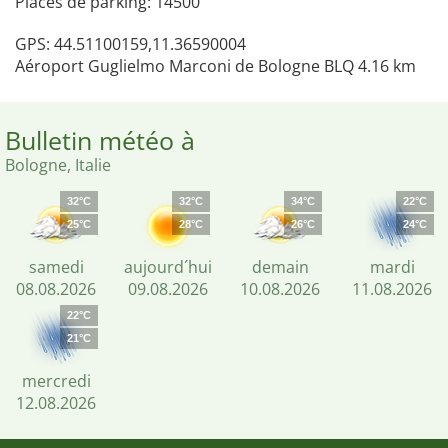
Places de parking: 14500
GPS: 44.51100159,11.36590004
Aéroport Guglielmo Marconi de Bologne BLQ 4.16 km
Bulletin météo à
Bologne, Italie
32°C
32°C
34°C
22°C
25°C
28°C
26°C
24°C
samedi
aujourd´hui
demain
mardi
08.08.2026
09.08.2026
10.08.2026
11.08.2026
22°C
21°C
mercredi
12.08.2026