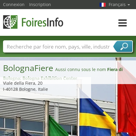
Connexion
Inscription
Français
Toggle
navigat
Foire noms
Pays
Villes
Secteurs de foire
Secteurs du fournisseur de services
BolognaFiere
Aussi connu sous le nom
Fiera di
Bologna; Bologna Exhibition Center
Viale della Fiera, 20
I-40128 Bologne, Italie