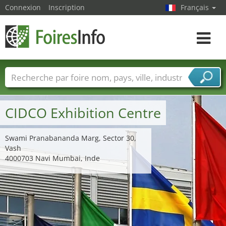
Connexion
Inscription
Français
Toggle
navigat
Foire noms
Pays
Villes
Secteurs de foire
Secteurs du fournisseur de services
CIDCO Exhibition Centre
Swami Pranabananda Marg, Sector 30,
Vash
4000703 Navi Mumbai, Inde