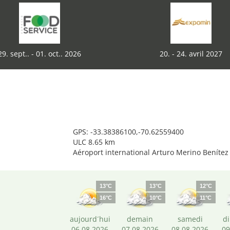
29. sept.. - 01. oct.. 2026
20. - 24. avril 2027
GPS: -33.38386100,-70.62559400
ULC 8.65 km
Aéroport international Arturo Merino Benítez
13°C
13°C
12°C
16°C
10°C
11°C
aujourd´hui
demain
samedi
d
06.08.2026
07.08.2026
08.08.2026
09