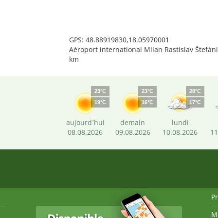
GPS: 48.88919830,18.05970001
Aéroport international Milan Rastislav Štefáni
km
23°C
23°C
28°C
19°C
16°C
17°C
aujourd´hui
demain
lundi
08.08.2026
09.08.2026
10.08.2026
11
P
M