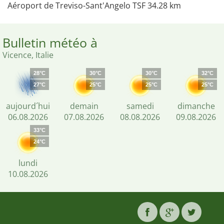
Aéroport de Treviso-Sant'Angelo TSF 34.28 km
Bulletin météo à
Vicence, Italie
28°C
30°C
30°C
32°C
27°C
25°C
25°C
25°C
aujourd´hui
demain
samedi
dimanche
06.08.2026
07.08.2026
08.08.2026
09.08.2026
33°C
24°C
lundi
10.08.2026