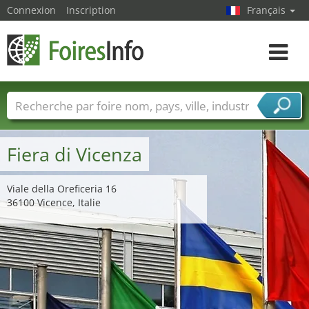
Connexion
Inscription
Français
Toggle
navigat
Foire noms
Pays
Villes
Secteurs de foire
Secteurs du fournisseur de services
Fiera di Vicenza
Viale della Oreficeria 16
36100 Vicence, Italie