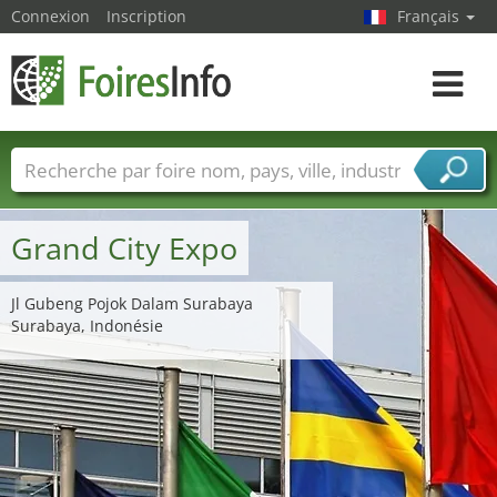
Connexion
Inscription
Français
Toggle
navigat
Foire noms
Pays
Villes
Secteurs de foire
Secteurs du fournisseur de services
Grand City Expo
Jl Gubeng Pojok Dalam Surabaya
Surabaya, Indonésie