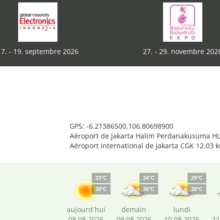
17. - 19. septembre 2026
27. - 29. novembre 202
GPS: -6.21386500,106.80698900
Aéroport de Jakarta Halim Perdanakusuma HL
Aéroport international de Jakarta CGK 12.03 
33°C
34°C
29°C
30°C
30°C
28°C
aujourd´hui
demain
lundi
08.08.2026
09.08.2026
10.08.2026
11