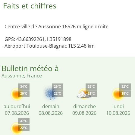
Faits et chiffres
Centre-ville de Aussonne 16526 m ligne droite
GPS: 43.66392261,1.35191898
Aéroport Toulouse-Blagnac TLS 2.48 km
Bulletin météo à
Aussonne, France
34°C
29°C
25°C
32°C
20°C
22°C
21°C
18°C
aujourd´hui
demain
dimanche
lundi
07.08.2026
08.08.2026
09.08.2026
10.08.2026
37°C
22°C