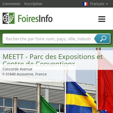
Connexion
Inscription
Français
Toggle
navigat
Foire noms
Pays
Villes
Secteurs de foire
Secteurs du fournisseur de services
MEETT - Parc des Expositions et
Centre de Conventions
Concorde Avenue
F-31840 Aussonne, France